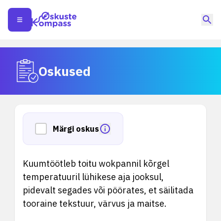
Oskused
Märgi oskus
Kuumtöötleb toitu wokpannil kõrgel
temperatuuril lühikese aja jooksul,
pidevalt segades või pöörates, et säilitada
tooraine tekstuur, värvus ja maitse.