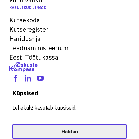
Minu valikud
KASULIKUD LINGID
Kutsekoda
Kutseregister
Haridus- ja
Teadusministeerium
Eesti Töötukassa
Küpsised
Lehekülg kasutab küpsiseid.
Haldan