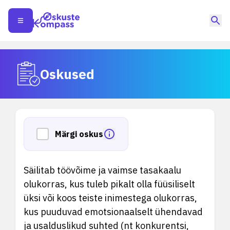
Oskused
Märgi oskus
Säilitab töövõime ja vaimse tasakaalu
olukorras, kus tuleb pikalt olla füüsiliselt
üksi või koos teiste inimestega olukorras,
kus puuduvad emotsionaalselt ühendavad
ja usalduslikud suhted (nt konkurentsi,