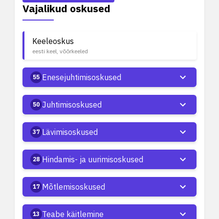
Vajalikud oskused
Keeleoskus
eesti keel, võõrkeeled
Enesejuhtimisoskused
55
Juhtimisoskused
50
Lävimisoskused
37
Hindamis- ja uurimisoskused
28
Mõtlemisoskused
17
Teabe käitlemine
13