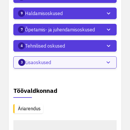
Haldamisoskused
9
Õpetamis- ja juhendamisoskused
7
Tehnilised oskused
4
Lisaoskused
3
Töövaldkonnad
Äriarendus