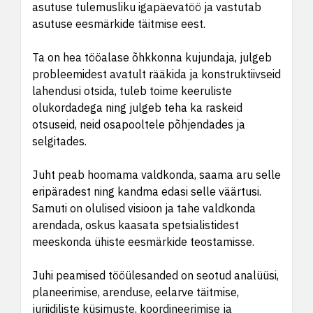
asutuse tulemusliku igapäevatöö ja vastutab
asutuse eesmärkide täitmise eest.
Ta on hea tööalase õhkkonna kujundaja, julgeb
probleemidest avatult rääkida ja konstruktiivseid
lahendusi otsida, tuleb toime keeruliste
olukordadega ning julgeb teha ka raskeid
otsuseid, neid osapooltele põhjendades ja
selgitades.
Juht peab hoomama valdkonda, saama aru selle
eripäradest ning kandma edasi selle väärtusi.
Samuti on olulised visioon ja tahe valdkonda
arendada, oskus kaasata spetsialistidest
meeskonda ühiste eesmärkide teostamisse.
Juhi peamised tööülesanded on seotud analüüsi,
planeerimise, arenduse, eelarve täitmise,
juriidiliste küsimuste, koordineerimise ja