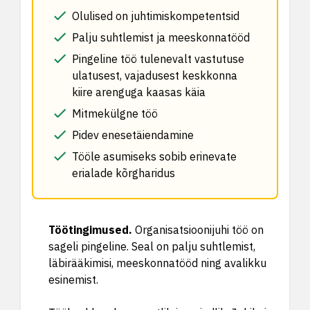
Olulised on juhtimiskompetentsid
Palju suhtlemist ja meeskonnatööd
Pingeline töö tulenevalt vastutuse
ulatusest, vajadusest keskkonna
kiire arenguga kaasas käia
Mitmekülgne töö
Pidev enesetäiendamine
Tööle asumiseks sobib erinevate
erialade kõrgharidus
Töötingimused
.
Organisatsioonijuhi töö on
sageli pingeline. Seal on palju suhtlemist,
läbirääkimisi, meeskonnatööd ning avalikku
esinemist.