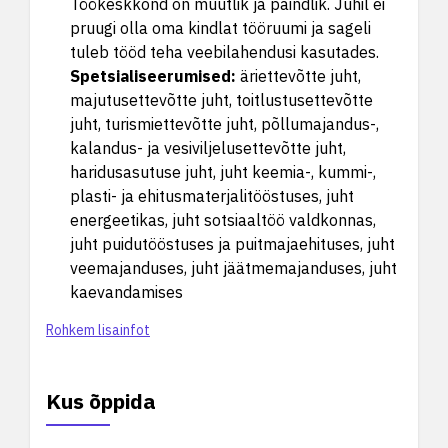
Töökeskkond on muutlik ja paindlik. Juhil ei
pruugi olla oma kindlat tööruumi ja sageli
tuleb tööd teha veebilahendusi kasutades.
Spetsialiseerumised
:
äriettevõtte juht,
majutusettevõtte juht, toitlustusettevõtte
juht, turismiettevõtte juht, põllumajandus-,
kalandus- ja vesiviljelusettevõtte juht,
haridusasutuse juht, juht keemia-, kummi-,
plasti- ja ehitusmaterjalitööstuses, juht
energeetikas, juht sotsiaaltöö valdkonnas,
juht puidutööstuses ja puitmajaehituses, juht
veemajanduses, juht jäätmemajanduses, juht
kaevandamises
Rohkem lisainfot
Kus õppida