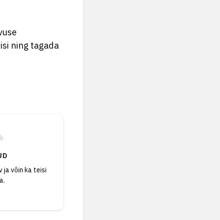
avuse
isi ning tagada
UD
 ja võin ka teisi
a.