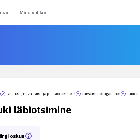
nnad
Minu valikud
/
Ohutuse, turvalisuse ja päästeoskused
/
Turvalisuse tagamine
/
Läbiots
uki läbiotsimine
ärgi oskus