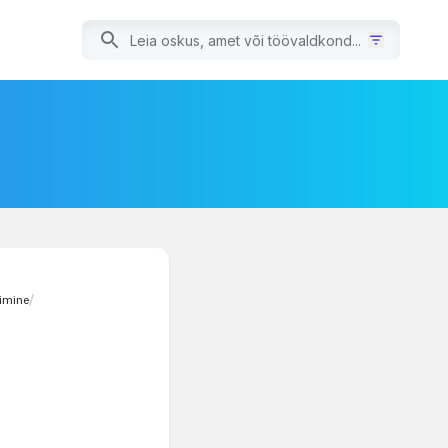
imine
/