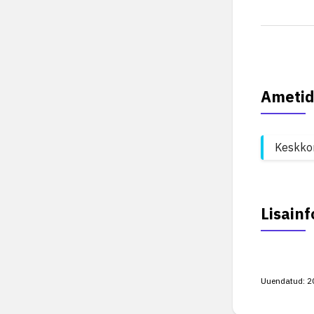
Ametid
Keskko
Lisainf
Uuendatud:
2