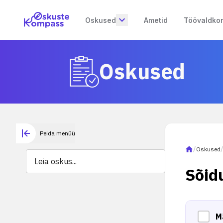
Oskused
Ametid
Töövaldko
Oskused
Peida menüü
/
Oskused
Sõid
M