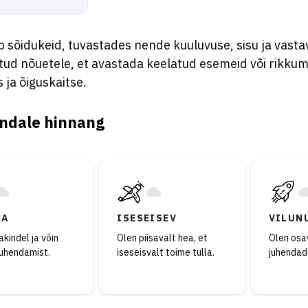
b sõidukeid, tuvastades nende kuuluvuse, sisu ja vast
tud nõuetele, et avastada keelatud esemeid või rikkum
s ja õiguskaitse.
ndale hinnang
JA
ISESEISEV
VILUN
kindel ja võin
Olen piisavalt hea, et
Olen osav
juhendamist.
iseseisvalt toime tulla.
juhendad