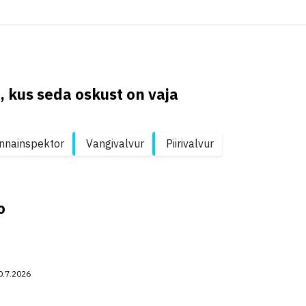
, kus seda oskust on vaja
nnainspektor
Vangivalvur
Piirivalvur
o
0.7.2026