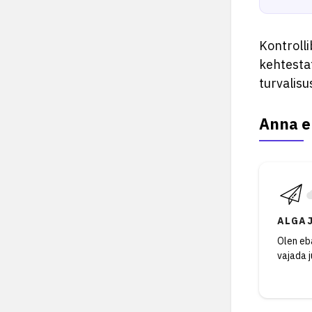
Kontrolli
kehtesta
turvalisu
Anna e
ALGA
Olen eba
vajada 