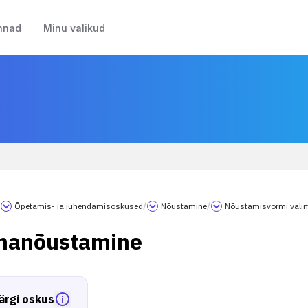
nnad
Minu valikud
/
Õpetamis- ja juhendamisoskused
/
Nõustamine
/
Nõustamisvormi vali
anõustamine
ärgi oskus