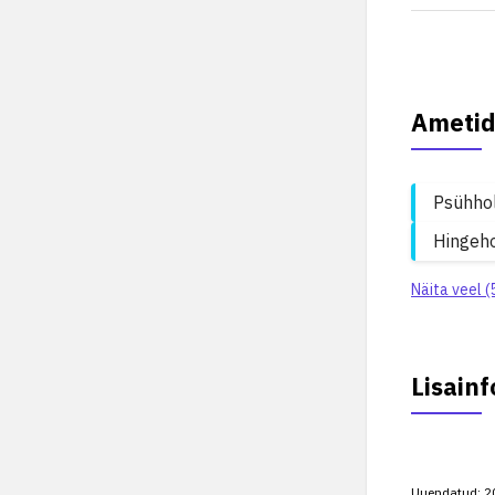
Ametid
Psühho
Hingeho
Näita veel (
Lisainf
Uuendatud:
2