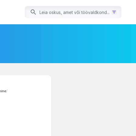
mine
/