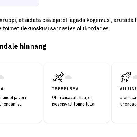
ruppi, et aidata osalejatel jagada kogemusi, arutada 
 toimetulekuoskusi sarnastes olukordades.
ndale hinnang
JA
ISESEISEV
VILUN
kindel ja võin
Olen piisavalt hea, et
Olen osav
juhendamist.
iseseisvalt toime tulla.
juhendad