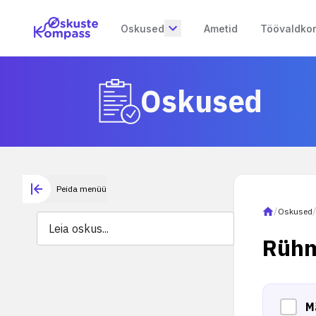
Oskused
Ametid
Töövaldko
Oskused
Peida menüü
/
Oskused
Rühm
M