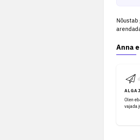
Nõustab g
arendada
Anna e
ALGA
Olen eba
vajada 