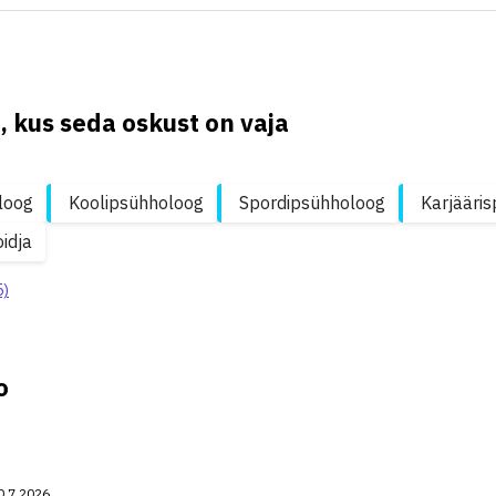
, kus seda oskust on vaja
loog
Koolipsühholoog
Spordipsühholoog
Karjääris
idja
5)
o
0.7.2026