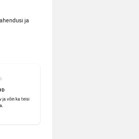
lahendusi ja
UD
 ja võin ka teisi
a.