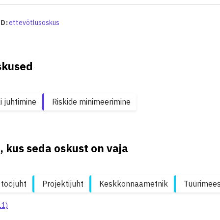
D:
ettevõtlusoskus
skused
i juhtimine
Riskide minimeerimine
, kus seda oskust on vaja
 tööjuht
Projektijuht
Keskkonnaametnik
Tüürimee
11)