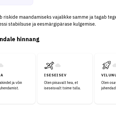
b riskide maandamiseks vajalikke samme ja tagab teg
ssi stabiilsuse ja eesmärgipärase kulgemise.
ndale hinnang
JA
ISESEISEV
VILUN
kindel ja võin
Olen piisavalt hea, et
Olen osav
juhendamist.
iseseisvalt toime tulla.
juhendad