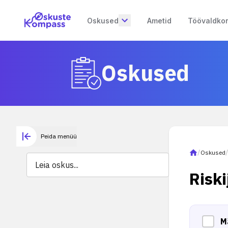
Oskused
Ametid
Töövaldko
Oskused
Peida menüü
/
Oskused
Risk
M