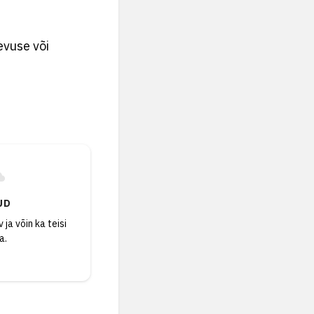
evuse või
UD
 ja võin ka teisi
a.