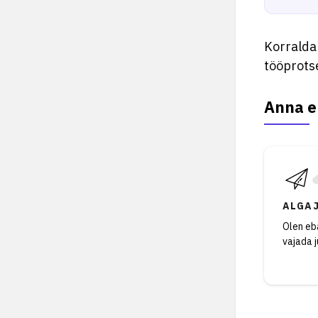
Korralda
tööprotse
Anna e
ALGA
Olen eba
vajada 