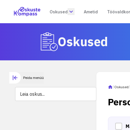
Oskused
Ametid
Töövaldko
Oskused
Peida menüü
/
Oskused
Pers
M