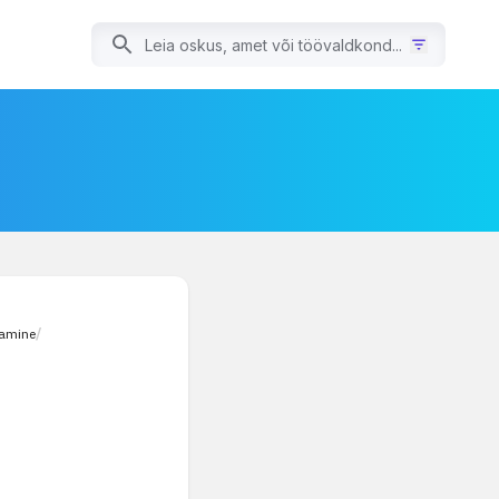
stamine
/