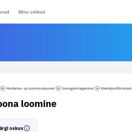
nnad
Minu valikud
/
Hindamis- ja uurimisoskused
/
Uuringute tegemine
/
Kliendiprofiili koo
oona loomine
ärgi oskus