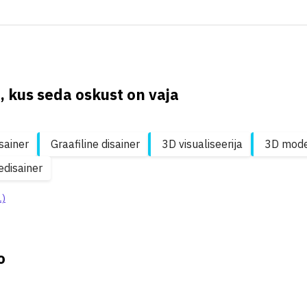
, kus seda oskust on vaja
sainer
Graafiline disainer
3D visualiseerija
3D model
disainer
1)
o