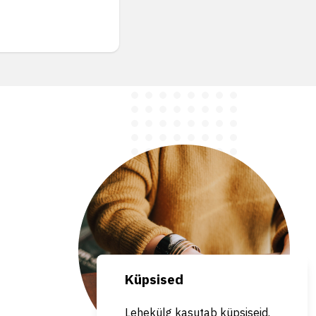
Küpsised
Lehekülg kasutab küpsiseid.