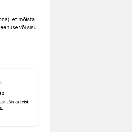
na), et mõista
eenuse või sisu
UD
 ja võin ka teisi
a.