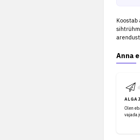
Koostab 
sihtrühma
arendust
Anna e
ALGA
Olen eba
vajada 