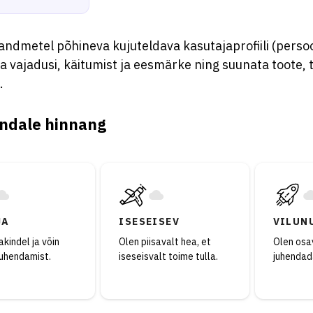
andmetel põhineva kujuteldava kasutajaprofiili (persoo
 vajadusi, käitumist ja eesmärke ning suunata toote, t
.
ndale hinnang
JA
ISESEISEV
VILUN
kindel ja võin
Olen piisavalt hea, et
Olen osav
juhendamist.
iseseisvalt toime tulla.
juhendad