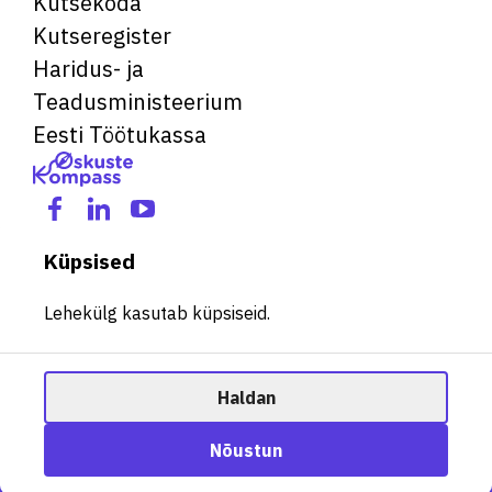
Kutsekoda
Kutseregister
Haridus- ja
Teadusministeerium
Eesti Töötukassa
Küpsised
Lehekülg kasutab küpsiseid.
Haldan
© 2026 Kõik õigused kaitstud. See veebileht kasutab küpsiseid.
Ametisoovitaja
Nõustun
Halda küpsiseid