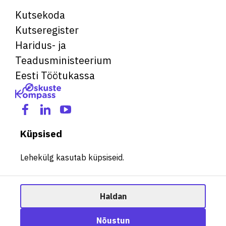
Kutsekoda
Kutseregister
Haridus- ja
Teadusministeerium
Eesti Töötukassa
Küpsised
Lehekülg kasutab küpsiseid.
Haldan
© 2026 Kõik õigused kaitstud. See veebileht kasutab küpsiseid.
Ametisoovitaja
Nõustun
Halda küpsiseid