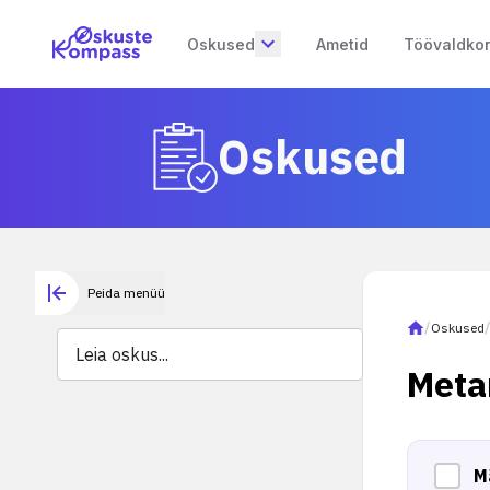
Oskused
Ametid
Töövaldko
Oskused
Peida menüü
/
Oskused
Meta
M