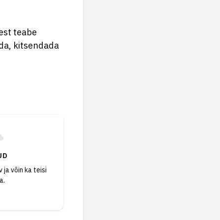
est teabe
dada, kitsendada
UD
 ja võin ka teisi
a.