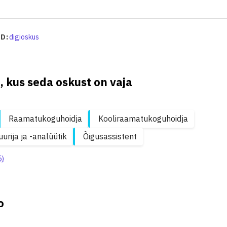
D:
digioskus
, kus seda oskust on vaja
Raamatukoguhoidja
Kooliraamatukoguhoidja
uurija ja -analüütik
Õigusassistent
5)
o