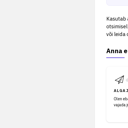
Kasutab 
otsimisel
või leida 
Anna e
ALGA
Olen eba
vajada 