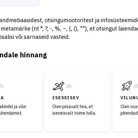
andmebaasidest, otsingumootoritest ja infosüsteemid
 metamärke (nt *, ?, -, %, ~, |, (), ""), et otsingut laien
osalisi või sarnaseid vasteid.
ndale hinnang
JA
ISESEISEV
VILUN
kindel ja võin
Olen piisavalt hea, et
Olen osav
juhendamist.
iseseisvalt toime tulla.
juhendad