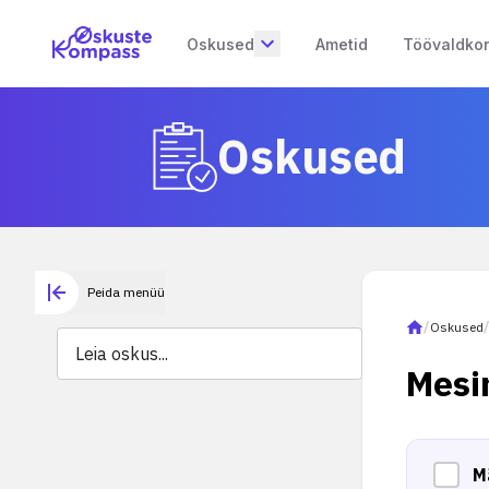
Oskused
Ametid
Töövaldko
Oskused
Peida menüü
/
Oskused
Mesi
M