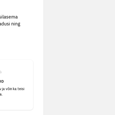
esilasema
adusi ning
UD
 ja võin ka teisi
a.