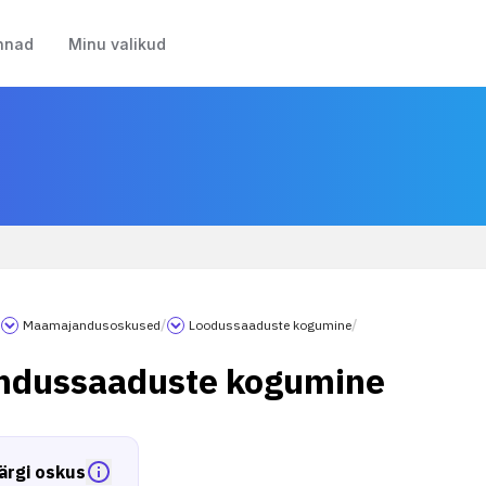
nnad
Minu valikud
/
Maamajandusoskused
/
Loodussaaduste kogumine
/
ndussaaduste kogumine
ärgi oskus