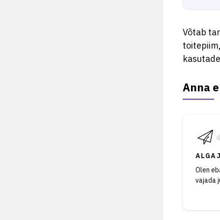
Võtab ta
toitepiim
kasutade
Anna e
ALGA
Olen eba
vajada 