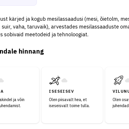
rust kärjed ja kogub mesilassaadusi (mesi, õietolm, m
, suir, vaha, taruvaik), arvestades mesilassaaduste om
s sobivaid meetodeid ja tehnoloogiat.
ndale hinnang
JA
ISESEISEV
VILUN
kindel ja võin
Olen piisavalt hea, et
Olen osav
juhendamist.
iseseisvalt toime tulla.
juhendad