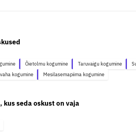
skused
gumine
Õietolmu kogumine
Taruvaigu kogumine
S
svaha kogumine
Mesilasemapiima kogumine
, kus seda oskust on vaja