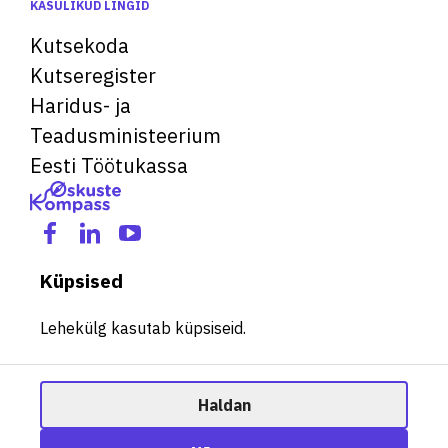
KASULIKUD LINGID
Kutsekoda
Kutseregister
Haridus- ja
Teadusministeerium
Eesti Töötukassa
Küpsised
Lehekülg kasutab küpsiseid.
Haldan
© 2026 Kõik õigused kaitstud. See veebileht kasutab küpsiseid.