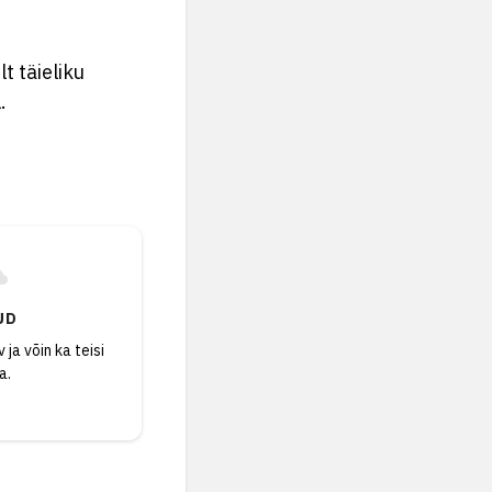
t täieliku
.
UD
 ja võin ka teisi
a.