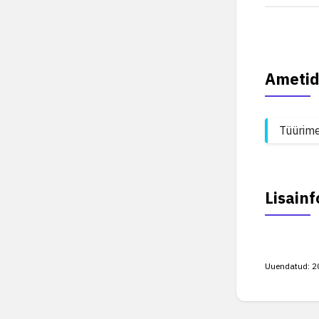
Ametid
Tüürim
Lisainf
Uuendatud:
2