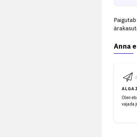
Paigutab 
ärakasuta
Anna e
ALGA
Olen eba
vajada 