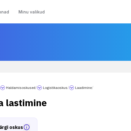
nnad
Minu valikud
/
Haldamisoskused
/
Logistikaoskus
/
Laadimine
/
a lastimine
ärgi oskus