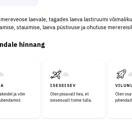
mereveose laevale, tagades laeva lastiruumi võimalikul
mise, stauimise, laeva püstivuse ja ohutuse merereisil
ndale hinnang
JA
ISESEISEV
VILUN
kindel ja võin
Olen piisavalt hea, et
Olen osav
juhendamist.
iseseisvalt toime tulla.
juhendad