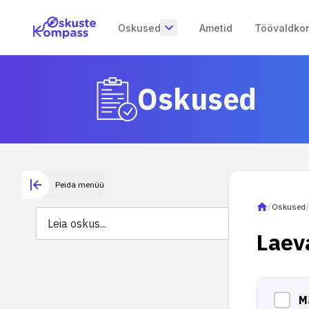
Oskused
Ametid
Töövaldko
Oskused
Peida menüü
/
Oskused
Laev
M