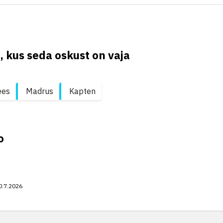
, kus seda oskust on vaja
ees
Madrus
Kapten
o
0.7.2026