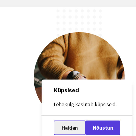
Küpsised
Lehekülg kasutab küpsiseid.
Haldan
Nõustun