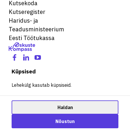
Kutsekoda
Kutseregister
Haridus- ja
Teadusministeerium
Eesti Töötukassa
Küpsised
Lehekülg kasutab küpsiseid.
Haldan
© 2026 Kõik õigused kaitstud. See veebileht kasutab küpsiseid.
Ametisoovitaja
Nõustun
Halda küpsiseid