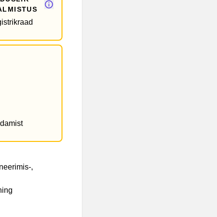
ALMISTUS
istrikraad
idamist
neerimis‑,
ning