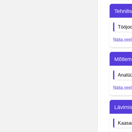
Tehnili
Tööjoo
Näita veel
Mõtlem
Analüü
Näita veel
Lävimi
Kaasa