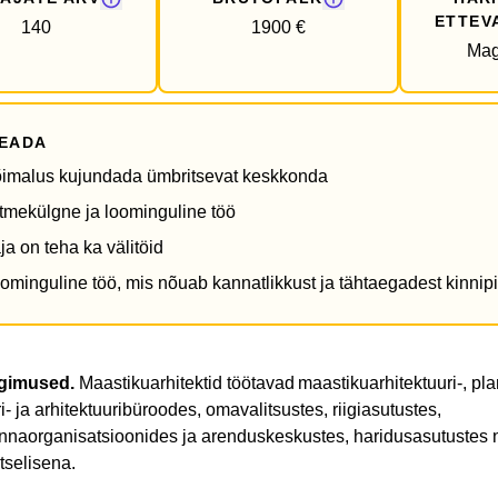
ETTEV
140
1900 €
Mag
TEADA
imalus kujundada ümbritsevat keskkonda
tmekülgne ja loominguline töö
ja on teha ka välitöid
ominguline töö, mis nõuab kannatlikkust ja tähtaegadest kinnip
ngimused
.
Maastikuarhitektid töötavad maastikuarhitektuuri‑, pla
i‑ ja arhitektuuribüroodes, omavalitsustes, riigiasutustes,
nnaorganisatsioonides ja arenduskeskustes, haridusasutustes 
tselisena.