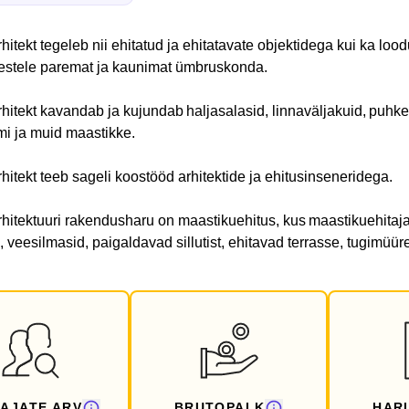
hitekt tegeleb nii ehitatud ja ehitatavate objektidega kui ka l
estele paremat ja kaunimat ümbruskonda.
hitekt kavandab ja kujundab haljasalasid, linnaväljakuid, puhke
i ja muid maastikke.
hitekt teeb sageli koostööd arhitektide ja ehitusinseneridega.
hitektuuri rakendusharu on maastikuehitus, kus maastikuehitaja
, veesilmasid, paigaldavad sillutist, ehitavad terrasse, tugimüür
AJATE ARV
BRUTOPALK
HAR