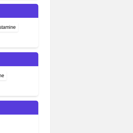
stamine
ne