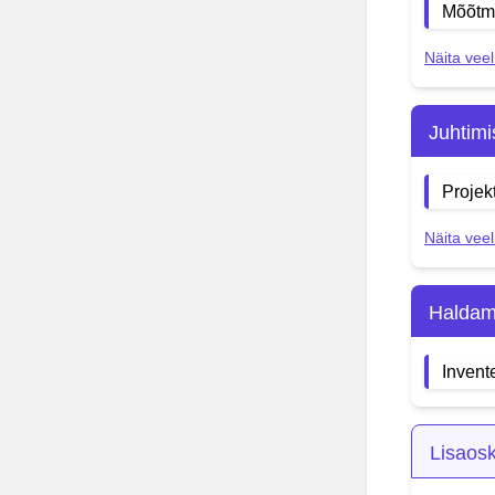
Mõõtm
Näita veel
Juhtim
Projek
Näita veel
Haldam
Invent
Lisaos