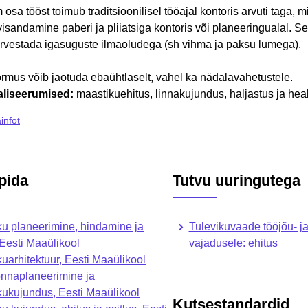
osa tööst toimub traditsioonilisel tööajal kontoris arvuti taga, m
visandamine paberi ja pliiatsiga kontoris või planeeringualal. S
rvestada igasuguste ilmaoludega (sh vihma ja paksu lumega).
mus võib jaotuda ebaühtlaselt, vahel ka nädalavahetustele.
aliseerumised
:
maastikuehitus, linnakujundus, haljastus ja he
infot
pida
Tutvu uuringutega
ku planeerimine, hindamine ja
Tulevikuvaade tööjõu- j
 Eesti Maaülikool
vajadusele: ehitus
uarhitektuur, Eesti Maaülikool
nnaplaneerimine ja
kukujundus, Eesti Maaülikool
Kutsestandardid