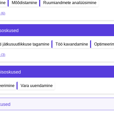
ine
Mõõdistamine
Ruumiandmete analüüsimine
 (6)
isoskused
ti jätkusuutlikkuse tagamine
Töö kavandamine
Optimeeri
 (3)
isoskused
eerimine
Vara uuendamine
kused