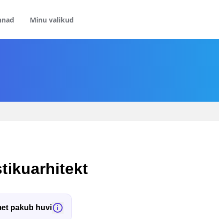
nnad
Minu valikud
tikuarhitekt
et pakub huvi