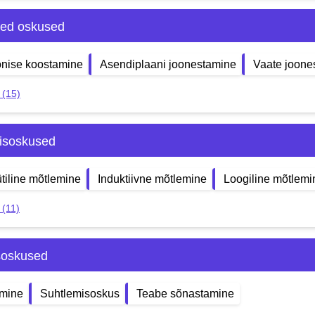
sed oskused
nise koostamine
Asendiplaani joonestamine
Vaate joone
 (15)
isoskused
tiline mõtlemine
Induktiivne mõtlemine
Loogiline mõtlemi
 (11)
soskused
mine
Suhtlemisoskus
Teabe sõnastamine