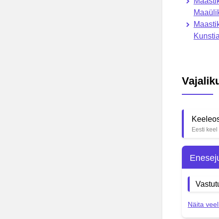
Maastik
Maaüli
Maastik
Kunsti
Vajali
Keeleo
Eesti keel
Enesej
Vastut
Näita veel