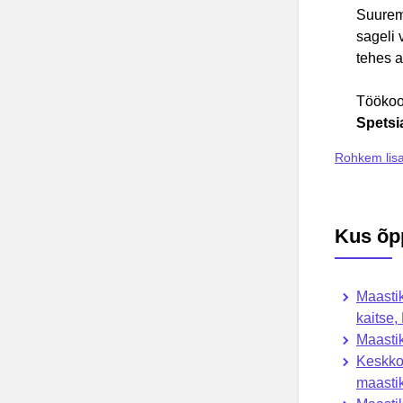
Suurem 
sageli 
tehes a
Töökoor
Spetsi
Rohkem lisa
Kus õp
Maasti
kaitse,
Maastik
Keskko
maasti