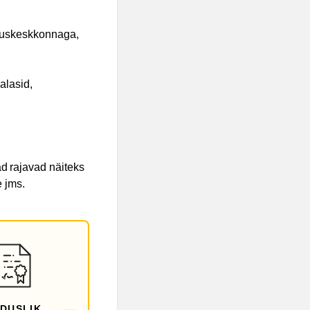
ooduskeskkonnaga,
alasid,
d rajavad näiteks
e jms.
IDUSLIK