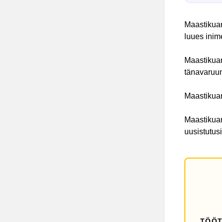
Maastikuar
luues inim
Maastikuar
tänavaruum
Maastikuar
Maastikuar
uusistutusi
TÖÖT