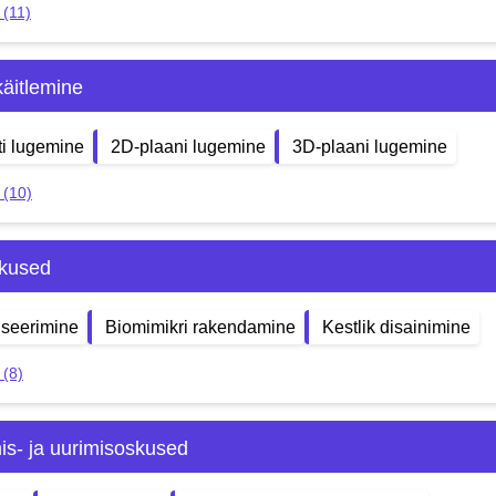
 (11)
äitlemine
ti lugemine
2D-plaani lugemine
3D-plaani lugemine
 (10)
kused
iseerimine
Biomimikri rakendamine
Kestlik disainimine
 (8)
s- ja uurimisoskused