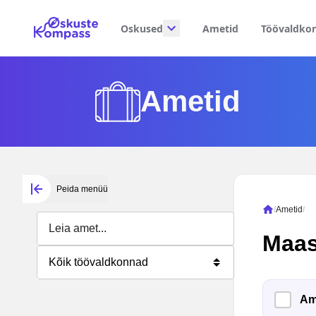
Oskused
Ametid
Töövaldko
Ametid
Peida menüü
/
Ametid
/
Maas
Kõik töövaldkonnad
Am