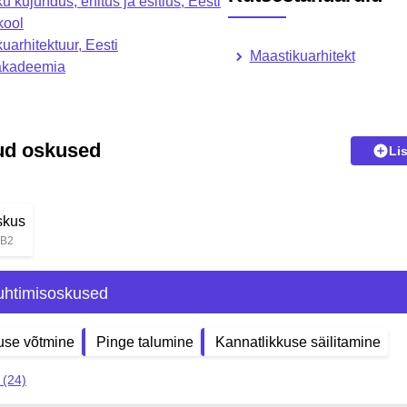
u kujundus, ehitus ja esitlus, Eesti
kool
uarhitektuur, Eesti
Maastikuarhitekt
akadeemia
kud oskused
Li
skus
 B2
uhtimisoskused
use võtmine
Pinge talumine
Kannatlikkuse säilitamine
 (24)