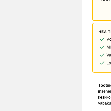
HEA 
Võ
Mi
Va
Lo
Tööti
insener
keskko
vabaku