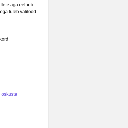
illele aga eelneb
eega tuleb välitööd
akord
a oskuste