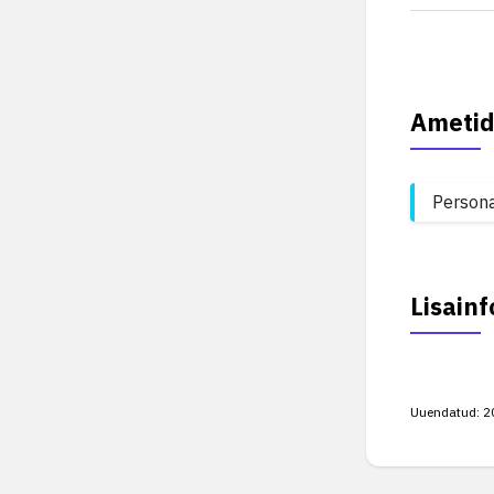
Ametid
Persona
Lisainf
Uuendatud:
2