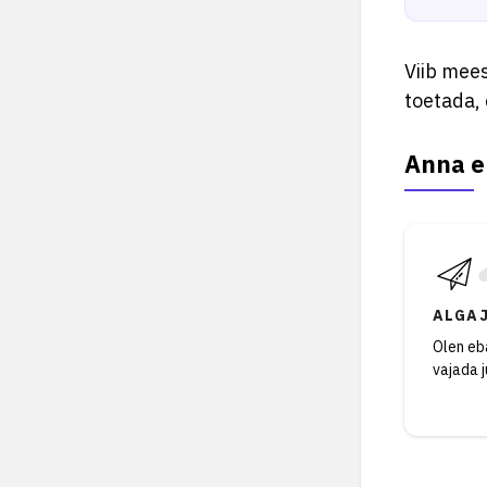
Viib mees
toetada,
Anna e
ALGA
Olen eba
vajada 