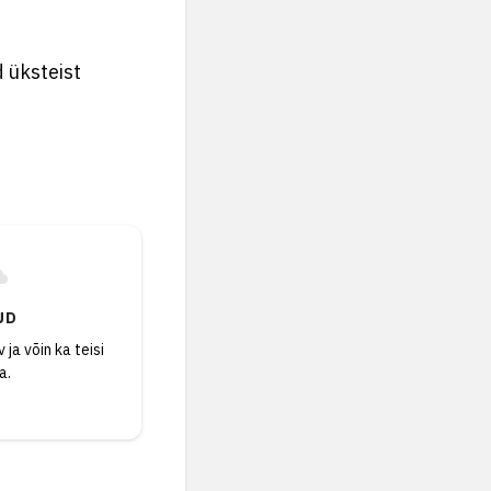
 üksteist
UD
 ja võin ka teisi
a.