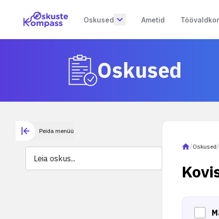
Oskused
Ametid
Töövaldko
Oskused
Peida menüü
/
Oskused
Kovis
M