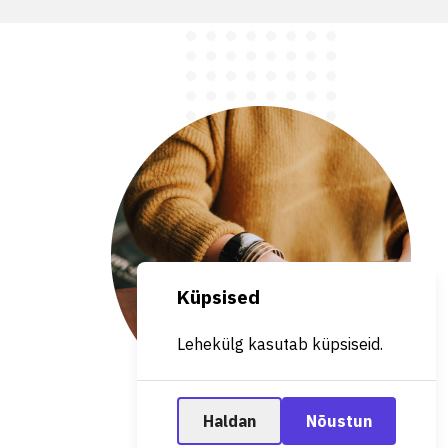
Küpsised
Lehekülg kasutab küpsiseid.
Haldan
Nõustun