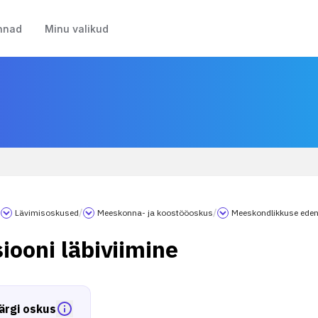
nnad
Minu valikud
/
Lävimisoskused
/
Meeskonna- ja koostööoskus
/
Meeskondlikkuse ede
iooni läbiviimine
ärgi oskus