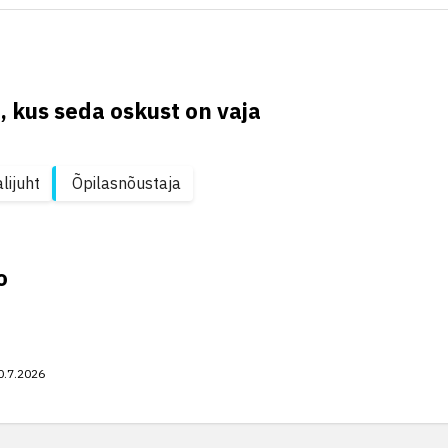
, kus seda oskust on vaja
lijuht
Õpilasnõustaja
o
0.7.2026