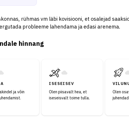
konnas, rühmas vm läbi kovisiooni, et osalejad saaksid
 ergutada probleeme lahendama ja edasi arenema.
ndale hinnang
JA
ISESEISEV
VILUN
kindel ja võin
Olen piisavalt hea, et
Olen osav
juhendamist.
iseseisvalt toime tulla.
juhendad