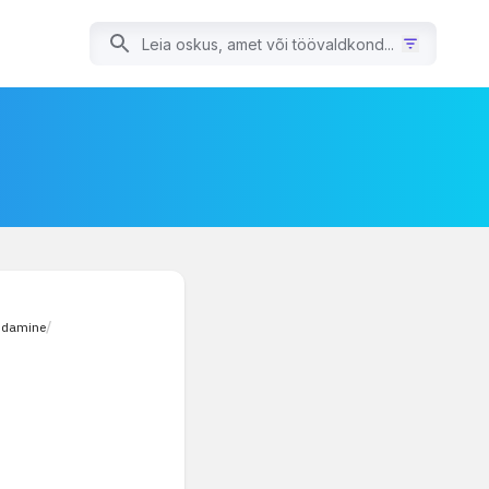
ndamine
/