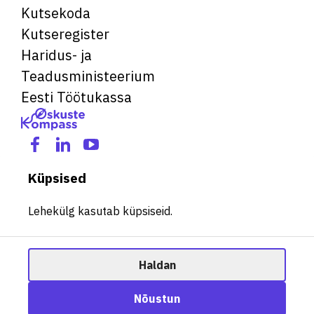
Kutsekoda
Kutseregister
Haridus- ja
Teadusministeerium
Eesti Töötukassa
Küpsised
Lehekülg kasutab küpsiseid.
Haldan
© 2026 Kõik õigused kaitstud. See veebileht kasutab küpsiseid.
Ametisoovitaja
Nõustun
Halda küpsiseid