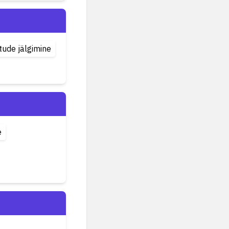
tude jälgimine
e