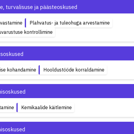
e, turvalisuse ja päästeoskused
uvastamine
Plahvatus- ja tuleohuga arvestamine
varustuse kontrollimine
isoskused
ise kohandamine
Hooldustööde korraldamine
misoskused
tamine
Kemikaalide käitlemine
isoskused