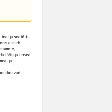
 teel ja seetõttu
oonis esineb
e ainete,
a töötaja tervist
nna‑ ja
 puudutavad