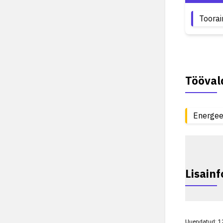
Toorai
Tööva
Energee
Lisainf
Uuendatud:
1