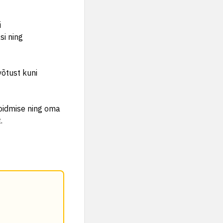
i
si ning
võtust kuni
hoidmise ning oma
.