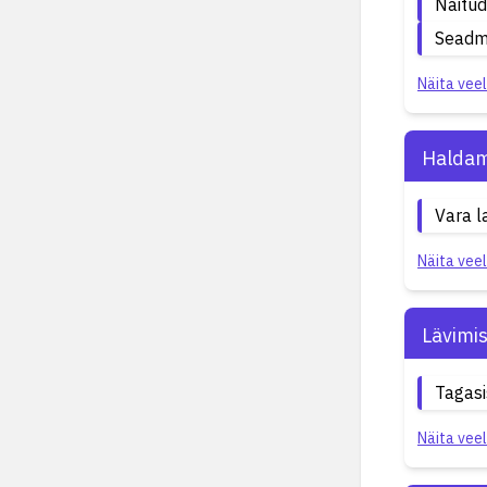
Näitu
Seadme
Näita veel
Haldam
Vara l
Näita veel
Lävimi
Tagasi
Näita veel