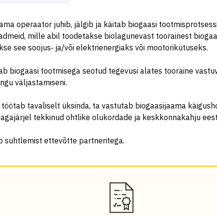
ama operaator juhib, jälgib ja käitab biogaasi tootmisprotsess
admeid, mille abil toodetakse biolagunevast toorainest biogaa
e see soojus‑ ja/või elektrienergiaks või mootorikütuseks.
ab biogaasi tootmisega seotud tegevusi alates tooraine vastu
ngu väljastamiseni.
töötab tavaliselt üksinda, ta vastutab biogaasijaama käigus
agajärjel tekkinud ohtlike olukordade ja keskkonnakahju eest
 suhtlemist ettevõtte partneritega.