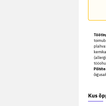
Tööti
toimub 
plahvat
kemika
(allerg
tööohu
Põhit
õigusak
Kus õp