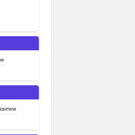
ne
küsimine