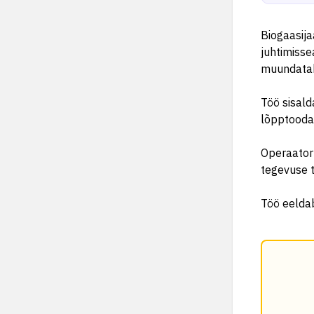
Biogaasija
juhtimisse
muundataks
Töö sisald
lõpptooda
Operaator 
tegevuse t
Töö eeldab