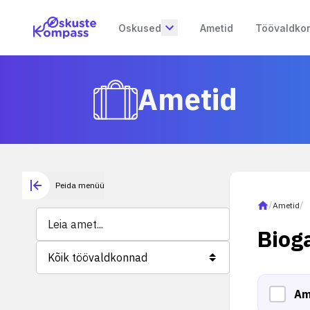
Oskused
Ametid
Töövaldko
Ametid
Peida menüü
/
Ametid
/
Biog
Kõik töövaldkonnad
Am