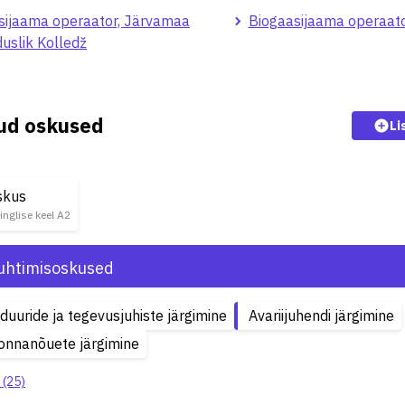
sijaama operaator, Järvamaa
Biogaasijaama operaat
uslik Kolledž
kud oskused
Li
skus
 inglise keel A2
uhtimisoskused
duuride ja tegevusjuhiste järgimine
Avariijuhendi järgimine
onnanõuete järgimine
 (25)