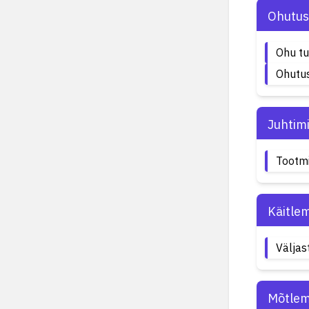
Ohutus
Ohu t
Ohutus
Juhtim
Tootm
Käitle
Väljas
Mõtlem