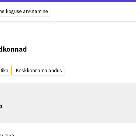
ne koguse arvutamine
ldkonnad
tika
Keskkonnamajandus
o
2.6.2026