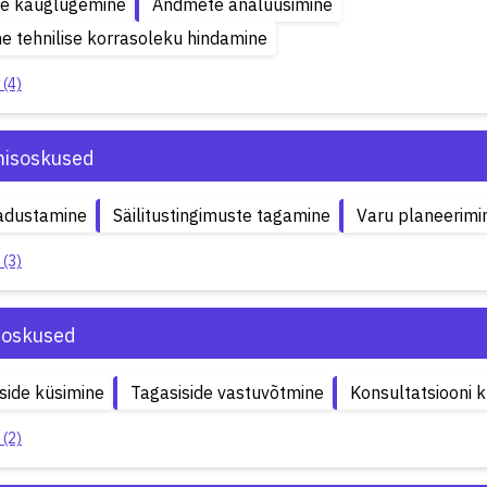
de kauglugemine
Andmete analüüsimine
 tehnilise korrasoleku hindamine
 (4)
isoskused
adustamine
Säilitustingimuste tagamine
Varu planeerimi
 (3)
soskused
side küsimine
Tagasiside vastuvõtmine
Konsultatsiooni 
 (2)