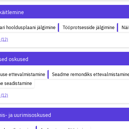
käitlemine
ari hooldusplaani jälgimine
Tööprotsesside jälgimine
Näi
 (12)
ised oskused
use ettevalmistamine
Seadme remondiks ettevalmistamin
e seadistamine
 (12)
is- ja uurimisoskused