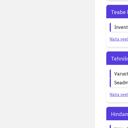
Teabe 
Invent
Näita veel
Tehnil
Varust
Seadm
Näita veel
Hindam