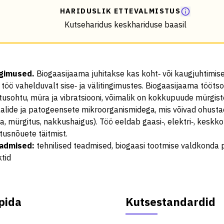
HARIDUSLIK ETTEVALMISTUS
Kutseharidus keskhariduse baasil
ngimused
.
Biogaasijaama juhitakse kas koht‑ või kaugjuhtimise
töö vahelduvalt sise‑ ja välitingimustes. Biogaasijaama tööts
usohtu, müra ja vibratsiooni, võimalik on kokkupuude mürgist
alide ja patogeensete mikroorganismidega, mis võivad ohustad
ia, mürgitus, nakkushaigus). Töö eeldab gaasi‑, elektri‑, keskko
tusnõuete täitmist.
eadmised
:
tehnilised teadmised, biogaasi tootmise valdkonda
tid
pida
Kutsestandardid