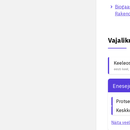
Biogaa
Rakend
Vajali
Keeleo
eesti keel,
Enesej
Protse
Keskk
Näita veel