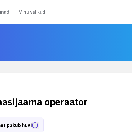
nnad
Minu valikud
aasijaama operaator
et pakub huvi