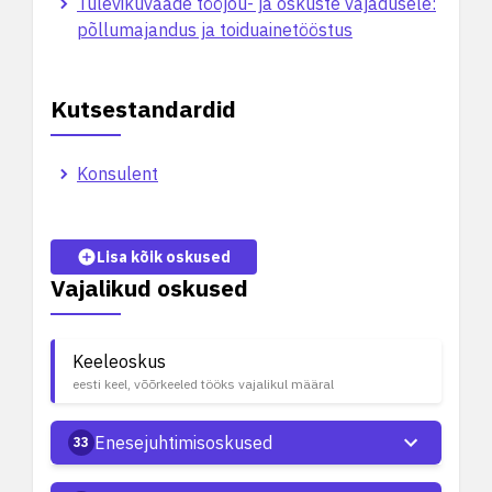
Tulevikuvaade tööjõu- ja oskuste vajadusele:
põllumajandus ja toiduainetööstus
Kutsestandardid
Konsulent
Lisa kõik oskused
Vajalikud oskused
Keeleoskus
eesti keel, võõrkeeled tööks vajalikul määral
Enesejuhtimisoskused
33