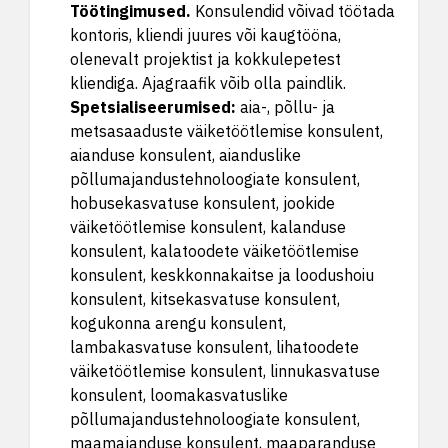
Töötingimused
.
Konsulendid võivad töötada
kontoris, kliendi juures või kaugtööna,
olenevalt projektist ja kokkulepetest
kliendiga. Ajagraafik võib olla paindlik.
Spetsialiseerumised
:
aia-, põllu- ja
metsasaaduste väiketöötlemise konsulent,
aianduse konsulent, aianduslike
põllumajandustehnoloogiate konsulent,
hobusekasvatuse konsulent, jookide
väiketöötlemise konsulent, kalanduse
konsulent, kalatoodete väiketöötlemise
konsulent, keskkonnakaitse ja loodushoiu
konsulent, kitsekasvatuse konsulent,
kogukonna arengu konsulent,
lambakasvatuse konsulent, lihatoodete
väiketöötlemise konsulent, linnukasvatuse
konsulent, loomakasvatuslike
põllumajandustehnoloogiate konsulent,
maamajanduse konsulent, maaparanduse