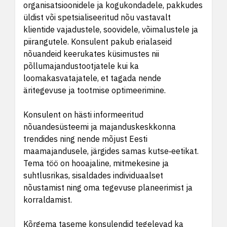
organisatsioonidele ja kogukondadele, pakkudes
üldist või spetsialiseeritud nõu vastavalt
klientide vajadustele, soovidele, võimalustele ja
piirangutele. Konsulent pakub erialaseid
nõuandeid keerukates küsimustes nii
põllumajandustootjatele kui ka
loomakasvatajatele, et tagada nende
äritegevuse ja tootmise optimeerimine.
Konsulent on hästi informeeritud
nõuandesüsteemi ja majanduskeskkonna
trendides ning nende mõjust Eesti
maamajandusele, järgides samas kutse‑eetikat.
Tema töö on hooajaline, mitmekesine ja
suhtlusrikas, sisaldades individuaalset
nõustamist ning oma tegevuse planeerimist ja
korraldamist.
Kõrgema taseme konsulendid tegelevad ka