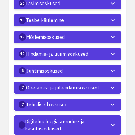
Lävimisoskused
26
Teabe käitlemine
18
Mõtlemisoskused
17
Hindamis- ja uurimisoskused
17
Juhtimisoskused
8
Õpetamis- ja juhendamisoskused
7
Tehnilised oskused
7
Digitehnoloogia arendus- ja
1
kasutusoskused