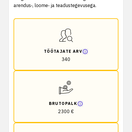
arendus‑, loome‑ ja teadustegevusega.
TÖÖTAJATE ARV
340
BRUTOPALK
2300 €