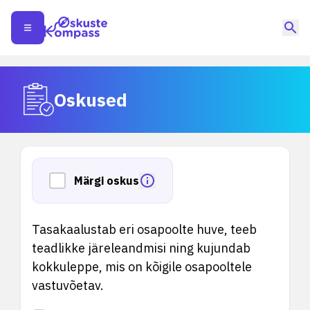
Oskused
Märgi oskus
Tasakaalustab eri osapoolte huve, teeb
teadlikke järeleandmisi ning kujundab
kokkuleppe, mis on kõigile osapooltele
vastuvõetav.