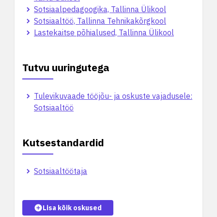
Sotsiaalpedagoogika, Tallinna Ülikool
Sotsiaaltöö, Tallinna Tehnikakõrgkool
Lastekaitse põhialused, Tallinna Ülikool
Tutvu uuringutega
Tulevikuvaade tööjõu- ja oskuste vajadusele:
Sotsiaaltöö
Kutsestandardid
Sotsiaaltöötaja
Lisa kõik oskused