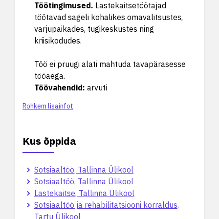
Töötingimused
.
Lastekaitsetöötajad
töötavad sageli kohalikes omavalitsustes,
varjupaikades, tugikeskustes ning
kriisikodudes.
Töö ei pruugi alati mahtuda tavapärasesse
tööaega.
Töövahendid
:
arvuti
Rohkem lisainfot
Kus õppida
Sotsiaaltöö, Tallinna Ülikool
Sotsiaaltöö, Tallinna Ülikool
Lastekaitse, Tallinna Ülikool
Sotsiaaltöö ja rehabilitatsiooni korraldus,
Tartu Ülikool