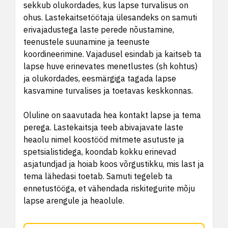
sekkub olukordades, kus lapse turvalisus on
ohus. Lastekaitsetöötaja ülesandeks on samuti
erivajadustega laste perede nõustamine,
teenustele suunamine ja teenuste
koordineerimine. Vajadusel esindab ja kaitseb ta
lapse huve erinevates menetlustes (sh kohtus)
ja olukordades, eesmärgiga tagada lapse
kasvamine turvalises ja toetavas keskkonnas.
Oluline on saavutada hea kontakt lapse ja tema
perega. Lastekaitsja teeb abivajavate laste
heaolu nimel koostööd mitmete asutuste ja
spetsialistidega, koondab kokku erinevad
asjatundjad ja hoiab koos võrgustikku, mis last ja
tema lähedasi toetab. Samuti tegeleb ta
ennetustööga, et vähendada riskitegurite mõju
lapse arengule ja heaolule.