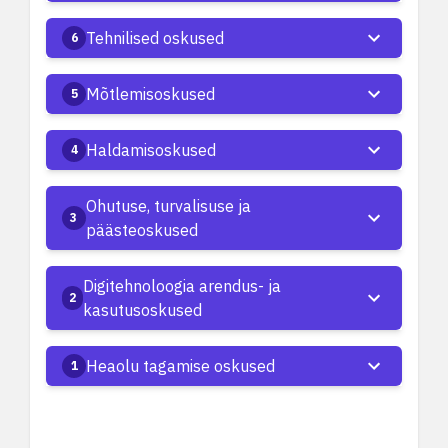
Tehnilised oskused
6
Mõtlemisoskused
5
Haldamisoskused
4
Ohutuse, turvalisuse ja
3
päästeoskused
Digitehnoloogia arendus- ja
2
kasutusoskused
Heaolu tagamise oskused
1