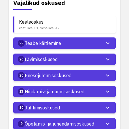
Vajalikud oskused
Keeleoskus
eesti keel C1, vene keel A2
Teabe käitlemine
29
Lävimisoskused
26
Enesejuhtimisoskused
20
Hindamis- ja uurimisoskused
13
Juhtimisoskused
10
Õpetamis- ja juhendamisoskused
9