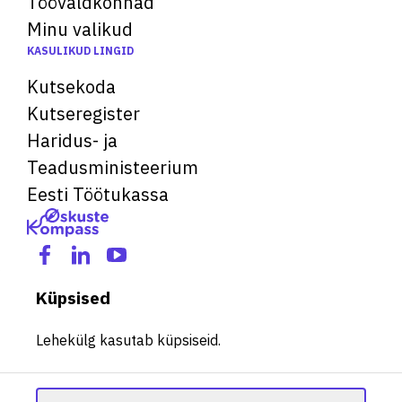
Töövaldkonnad
Minu valikud
KASULIKUD LINGID
Kutsekoda
Kutseregister
Haridus- ja
Teadusministeerium
Eesti Töötukassa
Küpsised
Lehekülg kasutab küpsiseid.