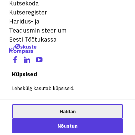
Kutsekoda
Kutseregister
Haridus- ja
Teadusministeerium
Eesti Töötukassa
Küpsised
Lehekülg kasutab küpsiseid.
Haldan
© 2026 Kõik õigused kaitstud. See veebileht kasutab küpsiseid.
Ametisoovitaja
Nõustun
Halda küpsiseid