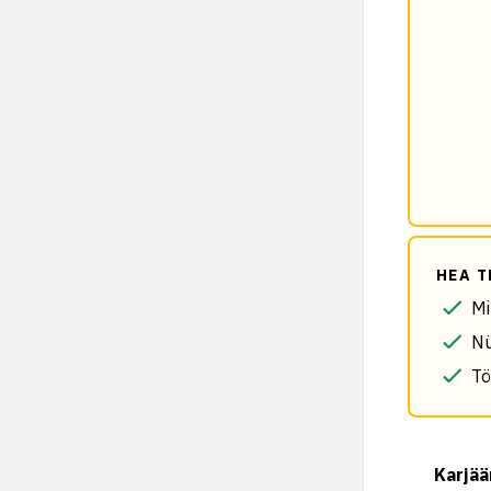
HEA T
Mi
Nü
Tö
Karjää