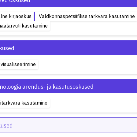
ised oskused
alne kirjaoskus
Valdkonnaspetsiifilise tarkvara kasutamine
aalarvuti kasutamine
kused
visualiseerimine
hnoloogia arendus- ja kasutusoskused
itarkvara kasutamine
kused