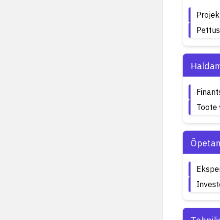
Projek
Pettu
Haldam
Finant
Toote 
Õpetam
Ekspe
Invest