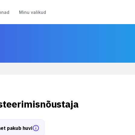
nnad
Minu valikud
steerimisnõustaja
et pakub huvi