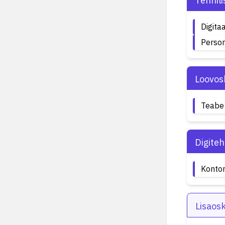
Tehnil
Digita
Person
Loovos
Teabe 
Digite
Kontor
Lisaos