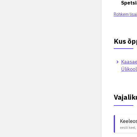
Spetsi
Rohkem lisa
Kus õp
Kaasae
Ülikool
Vajali
Keeleo
eesti keel