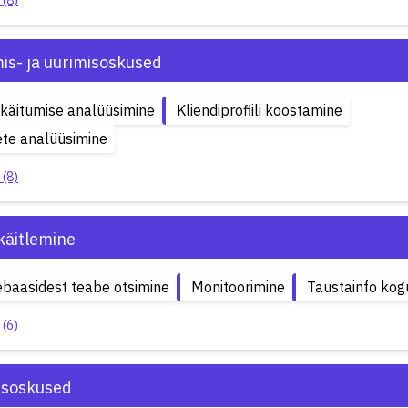
 (8)
is- ja uurimisoskused
ikäitumise analüüsimine
Kliendiprofiili koostamine
te analüüsimine
 (8)
käitlemine
baasidest teabe otsimine
Monitoorimine
Taustainfo ko
 (6)
isoskused