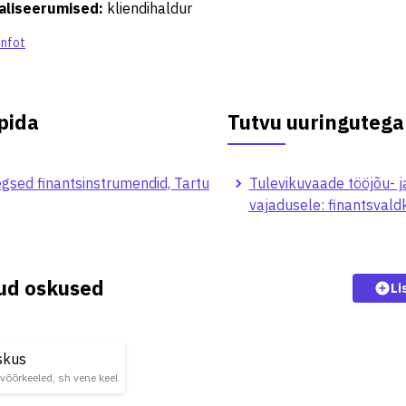
aliseerumised
:
kliendihaldur
infot
pida
Tutvu uuringutega
gsed finantsinstrumendid, Tartu
Tulevikuvaade tööjõu- j
vajadusele: finantsval
kud oskused
Li
skus
, võõrkeeled, sh vene keel