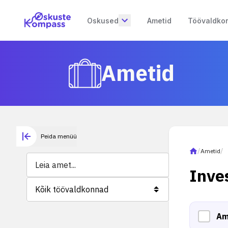
Oskused
Ametid
Töövaldko
Ametid
Peida menüü
/
Ametid
/
Inve
Kõik töövaldkonnad
Am