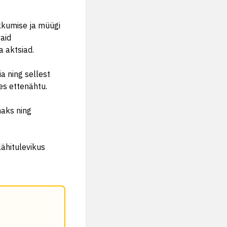
kkumise ja müügi
vaid
a aktsiad.
a ning sellest
es ettenähtu.
maks ning
lähitulevikus