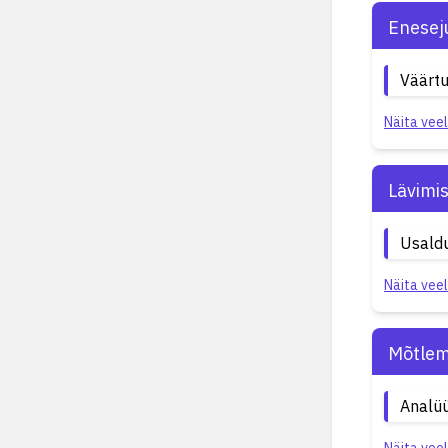
Enesej
Väärtu
Näita veel
Lävimi
Usaldu
Näita veel
Mõtlem
Analüü