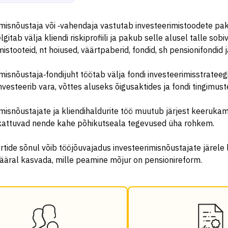
misnõustaja või ‑vahendaja vastutab investeerimistoodete pa
lgitab välja kliendi riskiprofiili ja pakub selle alusel talle sobi
mistooteid, nt hoiused, väärtpaberid, fondid, sh pensionifondid j
misnõustaja‑fondijuht töötab välja fondi investeerimisstrateegi
nvesteerib vara, võttes aluseks õigusaktides ja fondi tingimust
misnõustajate ja kliendihaldurite töö muutub järjest keeruka
 kattuvad nende kahe põhikutseala tegevused üha rohkem.
tide sõnul võib tööjõuvajadus investeerimisnõustajate järele 
ääral kasvada, mille peamine mõjur on pensionireform.