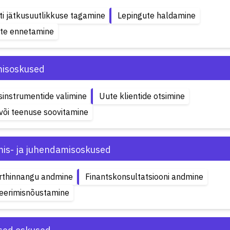
ti jätkusuutlikkuse tagamine
Lepingute haldamine
ste ennetamine
isoskused
sinstrumentide valimine
Uute klientide otsimine
või teenuse soovitamine
is- ja juhendamisoskused
rthinnangu andmine
Finantskonsultatsiooni andmine
eerimisnõustamine