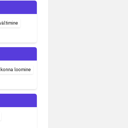
vältimine
kkonna loomine