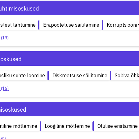
uhtimisoskused
stest lähtumine
Erapooletuse säilitamine
Korruptsiooni 
 (19)
soskused
sliku suhte loomine
Diskreetsuse säilitamine
Sobiva õh
 (16)
isoskused
tiline mõtlemine
Loogiline mõtlemine
Olulise eristamine