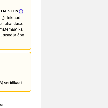
ALMISTUS
agistrikraad
e, rahanduse,
usmatemaatika
olitused ja õpe
) sertifikaat
dur