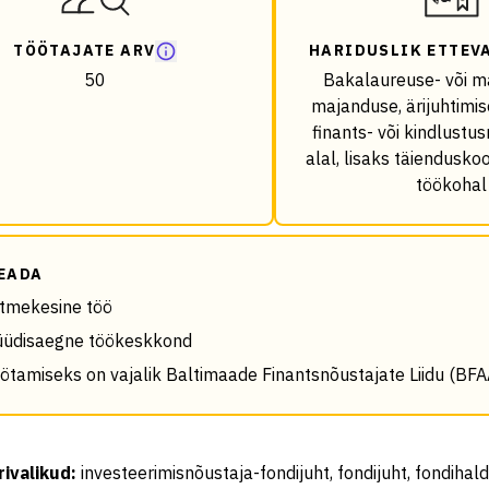
TÖÖTAJATE ARV
HARIDUSLIK ETTEV
50
Bakalaureuse- või m
majanduse, ärijuhtimis
finants- või kindlust
alal, lisaks täiendusko
töökohal
EADA
tmekesine töö
üdisaegne töökeskkond
ötamiseks on vajalik Baltimaade Finantsnõustajate Liidu (BFAA
rivalikud
:
investeerimisnõustaja-fondijuht, fondijuht, fondihal