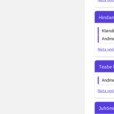
Näita veel
Hindam
Kliend
Andme
Näita veel
Teabe 
Andme
Näita veel
Juhtim