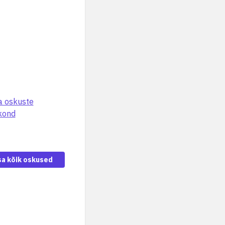
a oskuste
dkond
sa kõik oskused