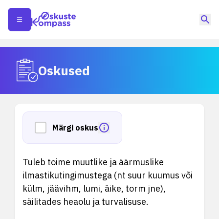
Oskused
Märgi oskus
Tuleb toime muutlike ja äärmuslike
ilmastikutingimustega (nt suur kuumus või
külm, jäävihm, lumi, äike, torm jne),
säilitades heaolu ja turvalisuse.