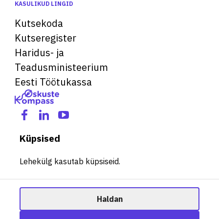
KASULIKUD LINGID
Kutsekoda
Kutseregister
Haridus- ja
Teadusministeerium
Eesti Töötukassa
Küpsised
Lehekülg kasutab küpsiseid.
Haldan
© 2026 Kõik õigused kaitstud. See veebileht kasutab küpsiseid.