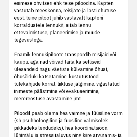
esimese ohvitseri ehk teise piloodina. Kapten
vastutab meeskonna, reisijate ja lasti ohutuse
eest, teine piloot juhib vastavalt kapteni
korraldustele lennukit, aitab lennu
ettevalmistuse, planeerimise ja muude
tegevustega.
Enamik lennukipiloote transpordib reisijaid või
kaupu, aga nad võivad täita ka selliseid
ülesandeid nagu väetiste külvamine õhust,
õhusõiduki katsetamine, kustutustööd
tulekahjude korral, liikluse jälgimine, vigastatud
inimeste päästmine või evakueerimine,
merereostuse avastamine jmt.
Piloodil peab olema hea vaimne ja füüsiline vorm
(sh psühholoogiline ja füüsiline valmisolek
pikkadeks lendudeks), hea koordinatsioon,
lühimälu ja stressitaluvus ning kiire arvutamis‑ ja