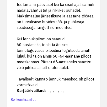
töötama nii päevasel kui ka öisel ajal, samuti
nädalavahetustel ja riiklikel pühadel.
Maksimaalne järjestikune ja aastane tööaeg
on turvalisuse huvides töö‑ ja puhkeaja
seadusega rangelt normeeritud.
Kui lennukipiloot on saanud
60‑aastaseks, tohib ta ärilises
lennutegevuses piloodina tegutseda ainult
juhul, kui ta on ainus 60–64‑aastane piloot
meeskonnas. Pärast 65‑aastaseks saamist
võib juhtida ainult eralennukit.
Tavaliselt kannab lennukimeeskod, sh piloot
vormirõivaid.
Karjäärivalikud
:
, , , , , , ,
Rohkem lisainfot