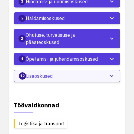
Hindamis- ja uurimisoskused
3
Haldamisoskused
2
Ohutuse, turvalisuse ja
2
päästeoskused
Õpetamis- ja juhendamisoskused
1
Lisaoskused
12
Töövaldkonnad
Logistika ja transport