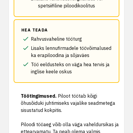
spetsiifiline piloodikoolitus
HEA TEADA
Rahvusvaheline tööturg
Lisaks lennufirmadele töövõimalused
ka erapiloodina ja sõjaväes
Töö eeldusteks on väga hea tervis ja
inglise keele oskus
Töötingimused
.
Piloot töötab kõigi
õhusõiduki juhtimiseks vajalike seadmetega
sisustatud kokpitis.
Piloodi tööaeg võib olla väga vaheldursikas ja
ettearvamatu. Ta peab olema valmis