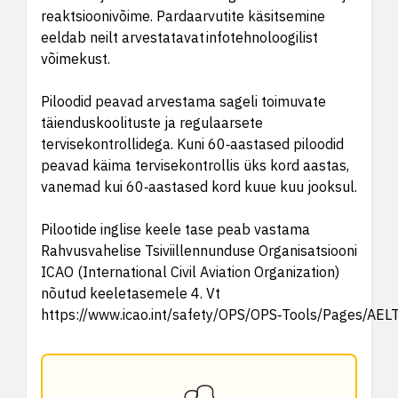
reaktsioonivõime. Pardaarvutite käsitsemine
eeldab neilt arvestatavat infotehnoloogilist
võimekust.
Piloodid peavad arvestama sageli toimuvate
täienduskoolituste ja regulaarsete
tervisekontrollidega. Kuni 60‑aastased piloodid
peavad käima tervisekontrollis üks kord aastas,
vanemad kui 60‑aastased kord kuue kuu jooksul.
Pilootide inglise keele tase peab vastama
Rahvusvahelise Tsiviillennunduse Organisatsiooni
ICAO (International Civil Aviation Organization)
nõutud keeletasemele 4. Vt
https://www.icao.int/safety/OPS/OPS‑Tools/Pages/AEL