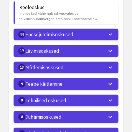
Keeleoskus
inglise keel vähemalt rahvusvahelise
tsiviillennundusorganisatsiooni keeletasemele 4
Enesejuhtimisoskused
44
Lävimisoskused
17
Mõtlemisoskused
13
Teabe käitlemine
9
Tehnilised oskused
9
Juhtimisoskused
8