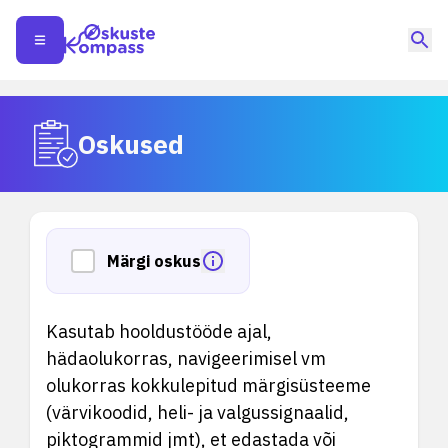
Oskused
Märgi oskus
Kasutab hooldustööde ajal,
hädaolukorras, navigeerimisel vm
olukorras kokkulepitud märgisüsteeme
(värvikoodid, heli- ja valgussignaalid,
piktogrammid jmt), et edastada või