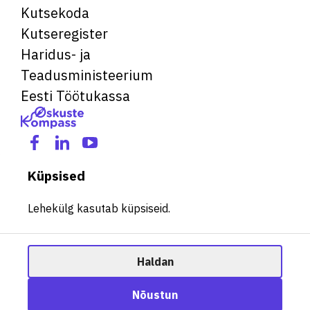
Kutsekoda
Kutseregister
Haridus- ja
Teadusministeerium
Eesti Töötukassa
Küpsised
Lehekülg kasutab küpsiseid.
Haldan
© 2026 Kõik õigused kaitstud. See veebileht kasutab küpsiseid.
Ametisoovitaja
Nõustun
Halda küpsiseid