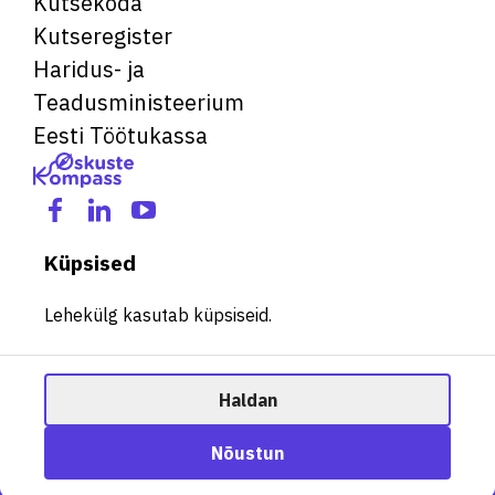
Kutsekoda
Kutseregister
Haridus- ja
Teadusministeerium
Eesti Töötukassa
Küpsised
Lehekülg kasutab küpsiseid.
Haldan
© 2026 Kõik õigused kaitstud. See veebileht kasutab küpsiseid.
Ametisoovitaja
Nõustun
Halda küpsiseid