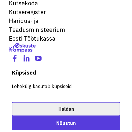
Kutsekoda
Kutseregister
Haridus- ja
Teadusministeerium
Eesti Töötukassa
Küpsised
Lehekülg kasutab küpsiseid.
Haldan
© 2026 Kõik õigused kaitstud. See veebileht kasutab küpsiseid.
Ametisoovitaja
Nõustun
Halda küpsiseid