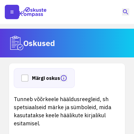
Oskused
Märgi oskus
Tunneb võõrkeele hääldusreegleid, sh
spetsiaalseid märke ja sümboleid, mida
kasutatakse keele häälikute kirjalikul
esitamisel.