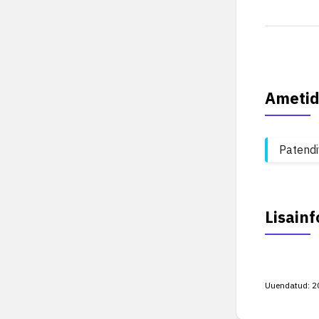
Ametid
Patendi
Lisainf
Uuendatud:
2