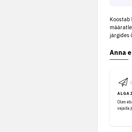
Koostab l
määratle
järgides 
Anna e
ALGA
Olen eba
vajada 