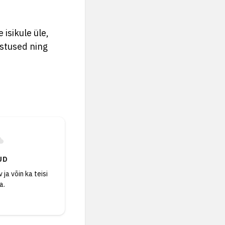
 isikule üle,
ustused ning
UD
 ja võin ka teisi
a.