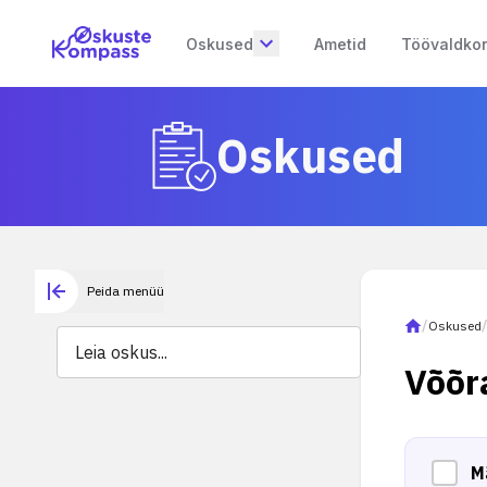
Oskused
Ametid
Töövaldko
Oskused
Peida menüü
/
Oskused
Võõr
M