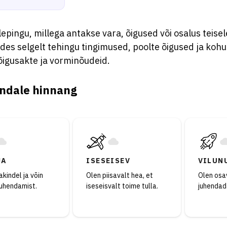
epingu, millega antakse vara, õigused või osalus teisele
des selgelt tehingu tingimused, poolte õigused ja koh
õigusakte ja vorminõudeid.
ndale hinnang
JA
ISESEISEV
VILUN
kindel ja võin
Olen piisavalt hea, et
Olen osav
juhendamist.
iseseisvalt toime tulla.
juhendad