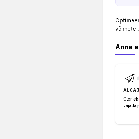
Optimeer
võimete p
Anna e
ALGA
Olen eba
vajada 