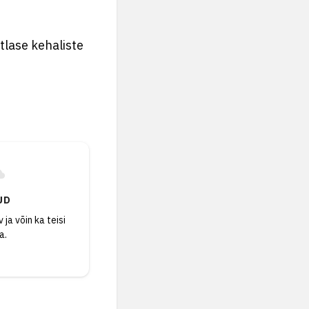
tlase kehaliste
UD
 ja võin ka teisi
a.