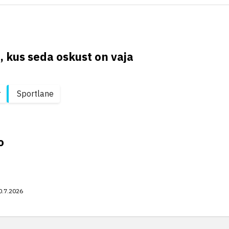
, kus seda oskust on vaja
r
Sportlane
o
0.7.2026