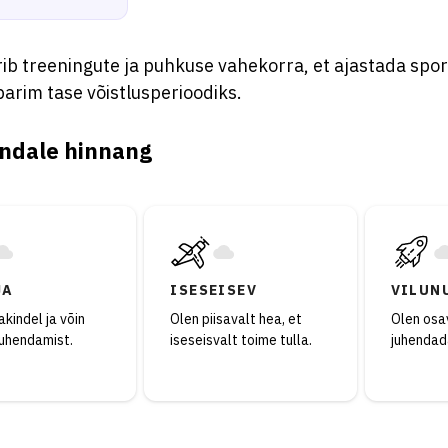
ib treeningute ja puhkuse vahekorra, et ajastada spor
arim tase võistlusperioodiks.
ndale hinnang
JA
ISESEISEV
VILUN
kindel ja võin
Olen piisavalt hea, et
Olen osav
juhendamist.
iseseisvalt toime tulla.
juhendad