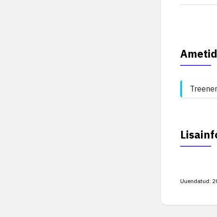
Ametid
Treene
Lisainf
Uuendatud:
2