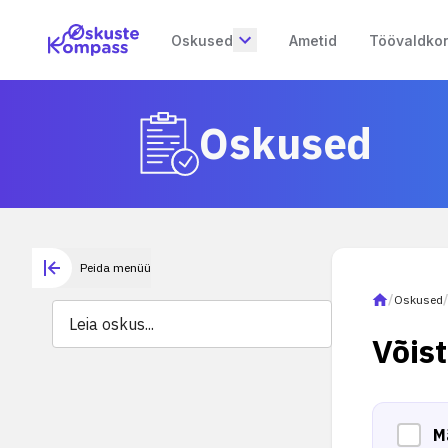
Oskused
Ametid
Töövaldko
Oskused
Peida menüü
/
Oskused
Võis
M