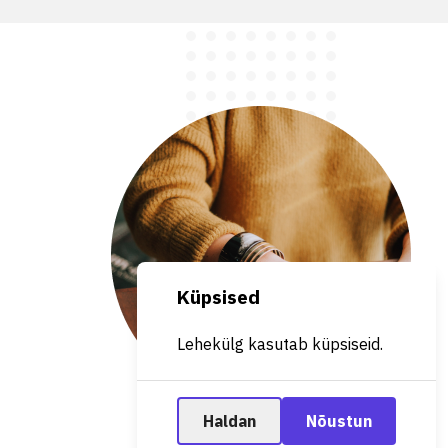
Küpsised
Lehekülg kasutab küpsiseid.
Haldan
Nõustun