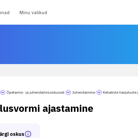
nnad
Minu valikud
/
Õpetamis- ja juhendamisoskused
/
Juhendamine
/
Kehaliste harjutust
tlusvormi ajastamine
ärgi oskus