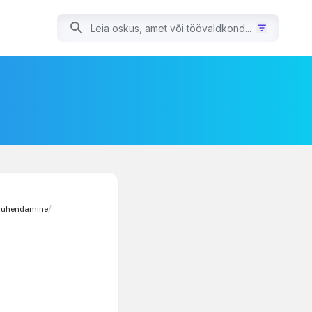
e juhendamine
/