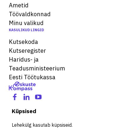
Ametid
Töövaldkonnad
Minu valikud
KASULIKUD LINGID
Kutsekoda
Kutseregister
Haridus- ja
Teadusministeerium
Eesti Töötukassa
Küpsised
Lehekülg kasutab küpsiseid.