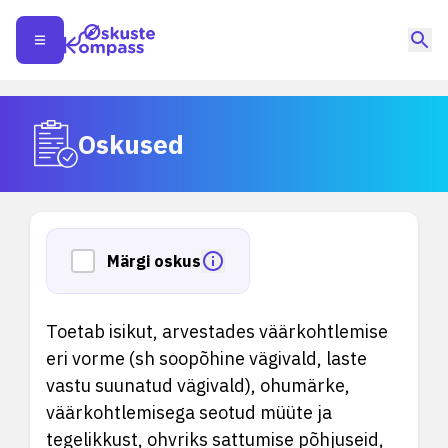
Oskused
Märgi oskus
Toetab isikut, arvestades väärkohtlemise
eri vorme (sh soopõhine vägivald, laste
vastu suunatud vägivald), ohumärke,
väärkohtlemisega seotud müüte ja
tegelikkust, ohvriks sattumise põhjuseid,