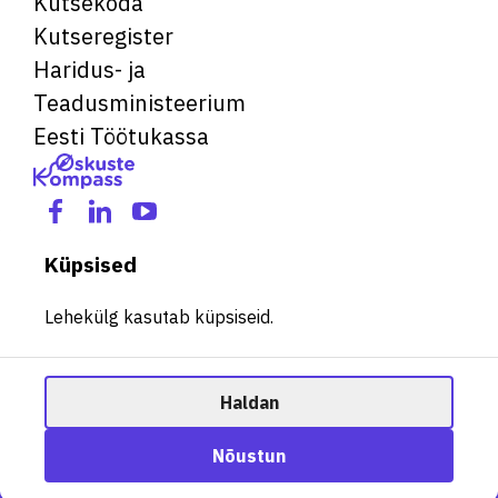
Kutsekoda
Kutseregister
Haridus- ja
Teadusministeerium
Eesti Töötukassa
Küpsised
Lehekülg kasutab küpsiseid.
Haldan
© 2026 Kõik õigused kaitstud. See veebileht kasutab küpsiseid.
Ametisoovitaja
Nõustun
Halda küpsiseid