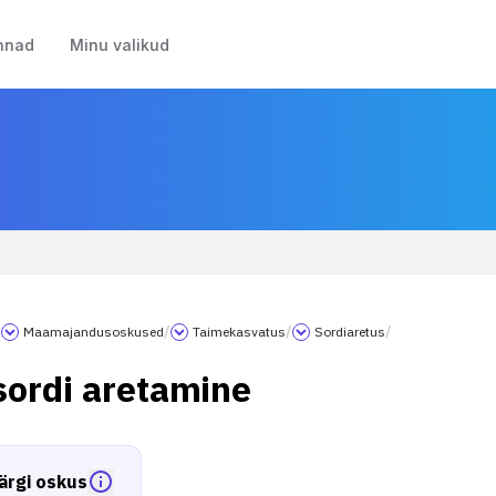
nnad
Minu valikud
/
Maamajandusoskused
/
Taimekasvatus
/
Sordiaretus
/
sordi aretamine
ärgi oskus