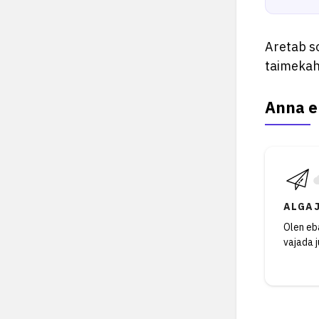
Aretab s
taimekahj
Anna e
ALGA
Olen eba
vajada 