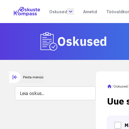
Oskused
Ametid
Töövaldko
Oskused
Peida menüü
/
Oskused
Uue 
M