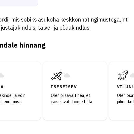
ordi, mis sobiks asukoha keskkonnatingimustega, nt
ustajakindlus, talve- ja põuakindlus.
ndale hinnang
JA
ISESEISEV
VILUN
kindel ja võin
Olen piisavalt hea, et
Olen osav
juhendamist.
iseseisvalt toime tulla.
juhendad