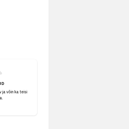
UD
 ja võin ka teisi
a.