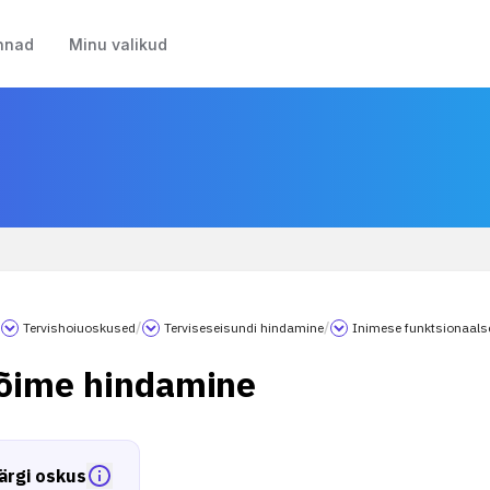
nnad
Minu valikud
/
Tervishoiuoskused
/
Terviseseisundi hindamine
/
Inimese funktsionaals
õime hindamine
ärgi oskus