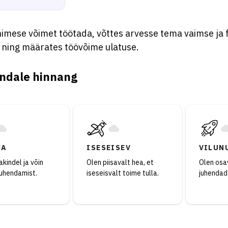
imese võimet töötada, võttes arvesse tema vaimse ja fü
t ning määrates töövõime ulatuse.
ndale hinnang
JA
ISESEISEV
VILUN
kindel ja võin
Olen piisavalt hea, et
Olen osav
juhendamist.
iseseisvalt toime tulla.
juhendad