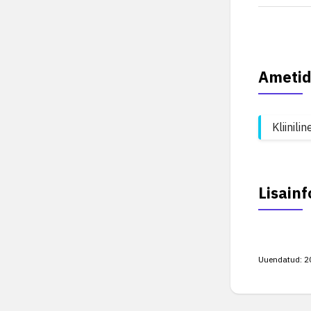
Ametid
Kliinil
Lisainf
Uuendatud:
2