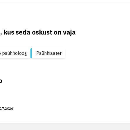
, kus seda oskust on vaja
ine psühholoog
Psühhiaater
o
0.7.2026