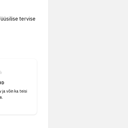
üsilise tervise
UD
 ja võin ka teisi
a.