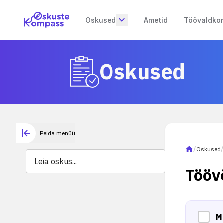
Oskused
Ametid
Töövaldko
Oskused
Peida menüü
/
Oskused
Tööv
M