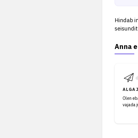
Hindab in
seisundi
Anna e
ALGA
Olen eba
vajada 