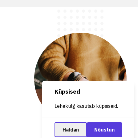
Küpsised
Lehekülg kasutab küpsiseid.
Haldan
Nõustun