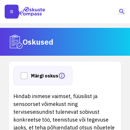
Oskused
Märgi oskus
Hindab inimese vaimset, füüsilist ja
sensoorset võimekust ning
terviseseisundist tulenevat sobivust
konkreetse töö, teenistuse või tegevuse
jaoks, et teha põhjendatud otsus nõuetele