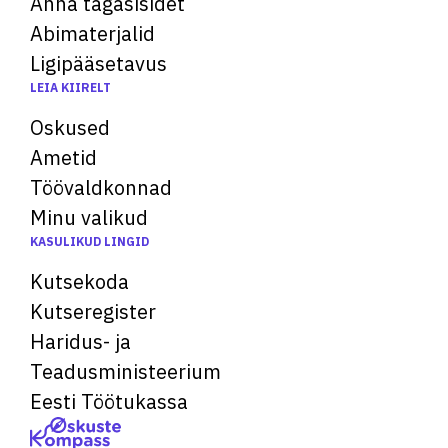
Anna tagasisidet
Abimaterjalid
Ligipääsetavus
LEIA KIIRELT
Oskused
Ametid
Töövaldkonnad
Minu valikud
KASULIKUD LINGID
Kutsekoda
Kutseregister
Haridus- ja
Teadusministeerium
Eesti Töötukassa