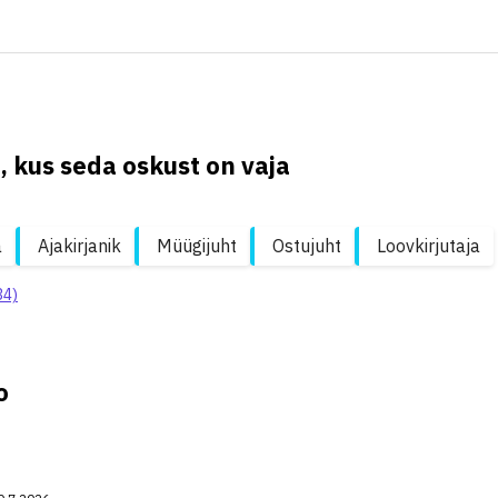
, kus seda oskust on vaja
a
Ajakirjanik
Müügijuht
Ostujuht
Loovkirjutaja
34)
o