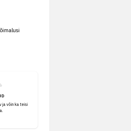
õimalusi
UD
 ja võin ka teisi
a.