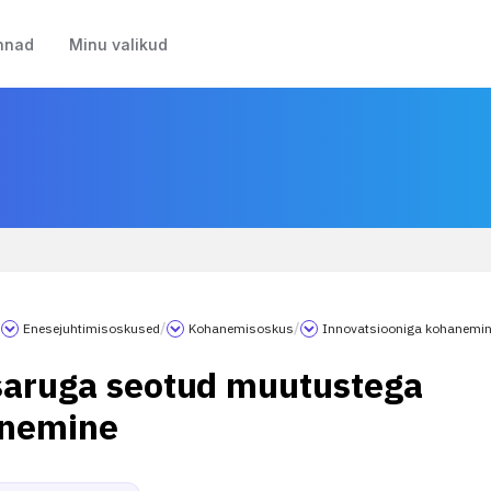
nnad
Minu valikud
/
Enesejuhtimisoskused
/
Kohanemisoskus
/
Innovatsiooniga kohanemi
saruga seotud muutustega
nemine