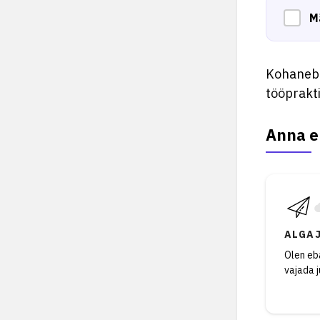
M
Kohaneb 
tööprakt
Anna e
ALGA
Olen eba
vajada 