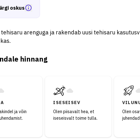
ärgi oskus
tehisaru arenguga ja rakendab uusi tehisaru kasutusv
ikas.
ndale hinnang
JA
ISESEISEV
VILUN
kindel ja võin
Olen piisavalt hea, et
Olen osav
juhendamist.
iseseisvalt toime tulla.
juhendad