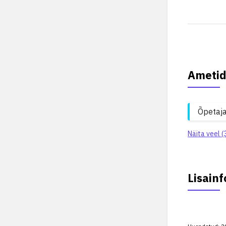
Ametid
Õpetaj
Näita veel (
Lisainf