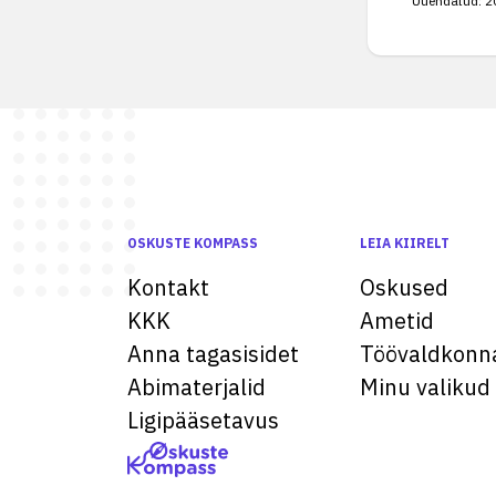
Uuendatud:
2
OSKUSTE KOMPASS
LEIA KIIRELT
Kontakt
Oskused
KKK
Ametid
Anna tagasisidet
Töövaldkonn
Abimaterjalid
Minu valikud
Ligipääsetavus