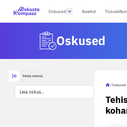
Oskused
Ametid
Töövaldko
Oskused
Peida menüü
/
Oskused
Tehi
koha