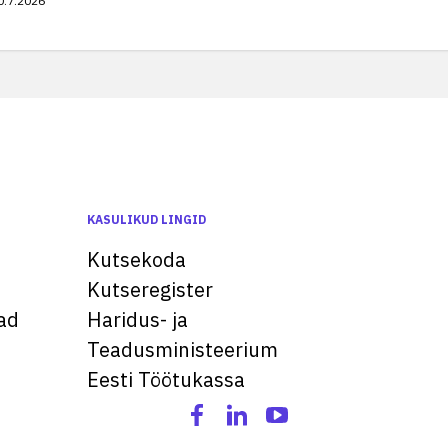
0.7.2026
KASULIKUD LINGID
Kutsekoda
Kutseregister
ad
Haridus- ja
Teadusministeerium
Eesti Töötukassa