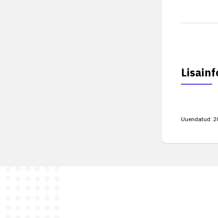
Lisainf
Uuendatud:
2