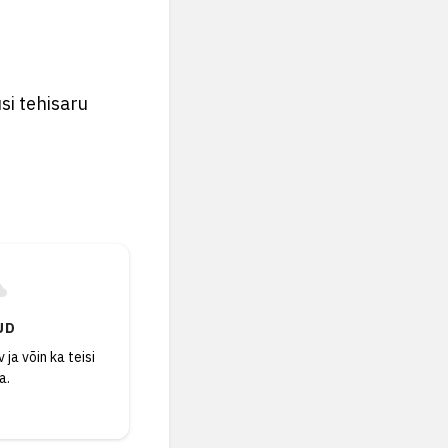
si tehisaru
UD
 ja võin ka teisi
a.