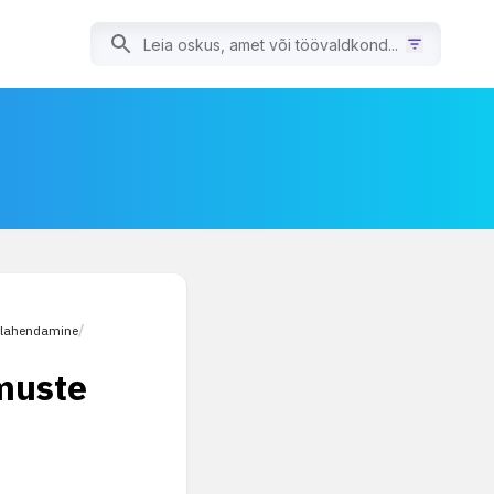
e lahendamine
/
imuste