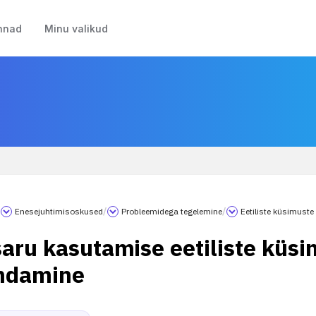
nnad
Minu valikud
/
Enesejuhtimisoskused
/
Probleemidega tegelemine
/
Eetiliste küsimust
saru kasutamise eetiliste küs
ndamine