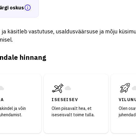
ärgi oskus
ja käsitleb vastutuse, usaldusväärsuse ja mõju küsimu
isel.
ndale hinnang
JA
ISESEISEV
VILUN
kindel ja võin
Olen piisavalt hea, et
Olen osav
juhendamist.
iseseisvalt toime tulla.
juhendad