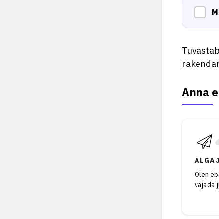
M
Tuvastab 
rakendam
Anna e
ALGA
Olen eba
vajada 