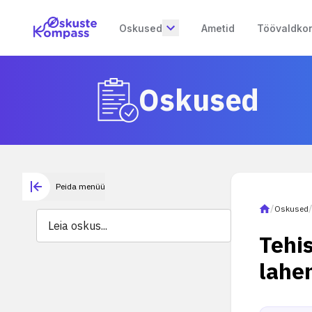
Oskused
Ametid
Töövaldko
Oskused
Peida menüü
/
Oskused
Tehi
lahe