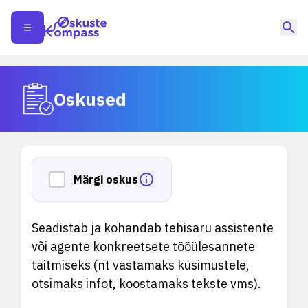
Oskused
Märgi oskus
Seadistab ja kohandab tehisaru assistente
või agente konkreetsete tööülesannete
täitmiseks (nt vastamaks küsimustele,
otsimaks infot, koostamaks tekste vms).