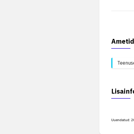
Ametid
Teenuse
Lisainf
Uuendatud:
2