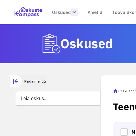
Oskused
Ametid
Töövaldko
Oskused
Peida menüü
/
Oskused
Teen
M