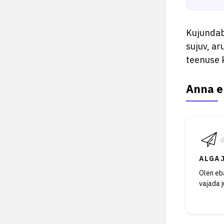
Kujundab
sujuv, ar
teenuse k
Anna e
ALGA
Olen eba
vajada 