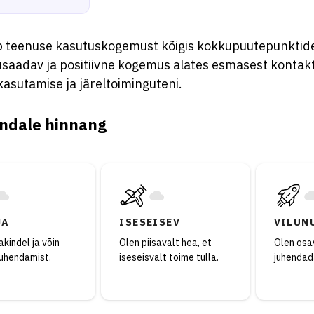
 teenuse kasutuskogemust kõigis kokkupuutepunktide
usaadav ja positiivne kogemus alates esmasest kontakt
asutamise ja järeltoiminguteni.
ndale hinnang
JA
ISESEISEV
VILUN
kindel ja võin
Olen piisavalt hea, et
Olen osav
juhendamist.
iseseisvalt toime tulla.
juhendad