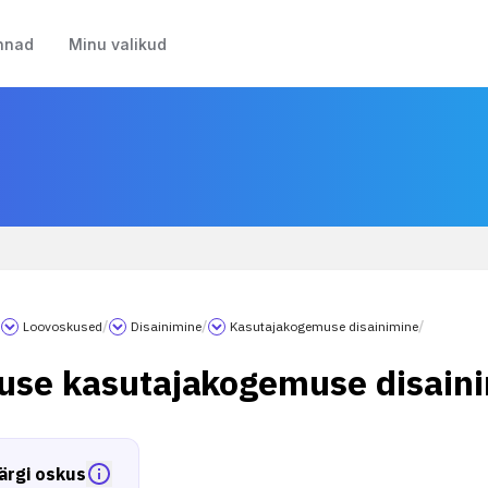
nnad
Minu valikud
/
Loovoskused
/
Disainimine
/
Kasutajakogemuse disainimine
/
use kasutajakogemuse disain
ärgi oskus