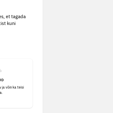
s, et tagada
ist kuni
UD
 ja võin ka teisi
a.