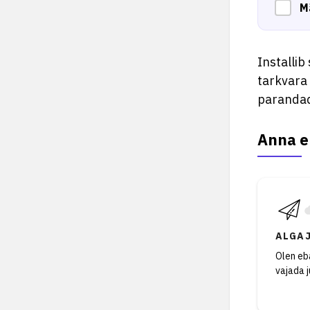
M
Installib
tarkvara 
parandad
Anna e
ALGA
Olen eba
vajada 