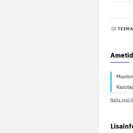
TEEMA
Ametid
Mootors
Kasutaja
Näita veel (
Lisainf