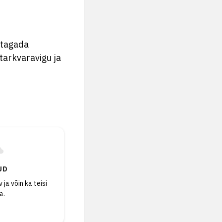
 tagada
 tarkvaravigu ja
UD
 ja võin ka teisi
a.