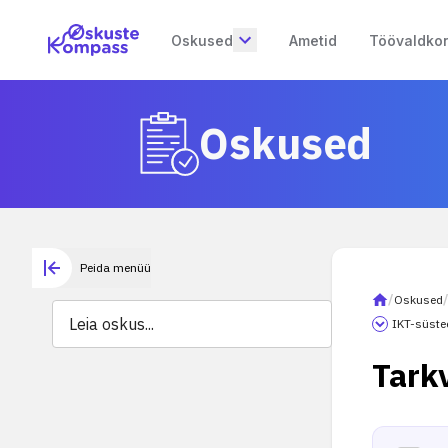
Oskused
Ametid
Töövaldko
Oskused
Peida menüü
/
Oskused
IKT-süste
Tark