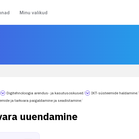
nnad
Minu valikud
/
Digitehnoloogia arendus- ja kasutusoskused
/
IKT-süsteemide haldamine
/
emide ja tarkvara paigaldamine ja seadistamine
/
vara uuendamine