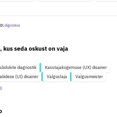
D:
digioskus
, kus seda oskust on vaja
õidukite diagnostik
Kasutajakogemuse (UX) disainer
liidese (UI) disainer
Valgustaja
Valgusmeister
8)
o