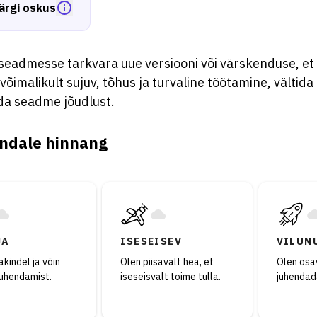
ärgi oskus
 seadmesse tarkvara uue versiooni või värskenduse, et
võimalikult sujuv, tõhus ja turvaline töötamine, vältida
a seadme jõudlust.
ndale hinnang
JA
ISESEISEV
VILUN
kindel ja võin
Olen piisavalt hea, et
Olen osav
juhendamist.
iseseisvalt toime tulla.
juhendad