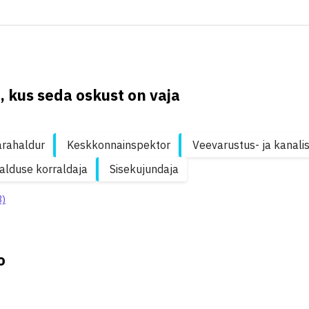
, kus seda oskust on vaja
arahaldur
Keskkonnainspektor
Veevarustus- ja kanalis
lduse korraldaja
Sisekujundaja
3)
o