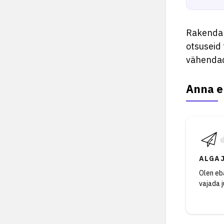
Rakendab 
otsuseid
vähendad
Anna e
ALGA
Olen eba
vajada 