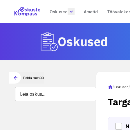
Oskused
Ametid
Töövaldko
Oskused
Peida menüü
/
Oskused
Targa
M