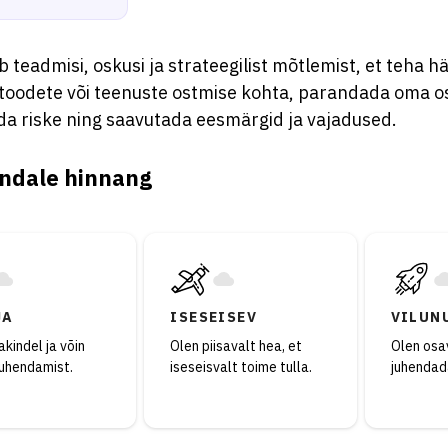
teadmisi, oskusi ja strateegilist mõtlemist, et teha hä
 toodete või teenuste ostmise kohta, parandada oma 
a riske ning saavutada eesmärgid ja vajadused.
ndale hinnang
JA
ISESEISEV
VILUN
kindel ja võin
Olen piisavalt hea, et
Olen osav
juhendamist.
iseseisvalt toime tulla.
juhendad