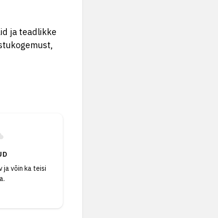
id ja teadlikke
ostukogemust,
UD
 ja võin ka teisi
a.