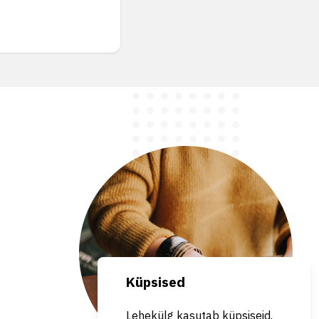
Küpsised
Lehekülg kasutab küpsiseid.