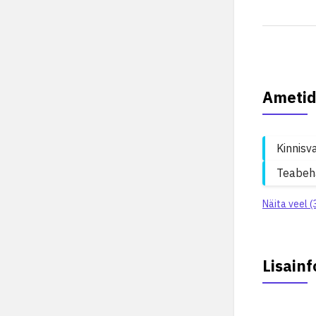
Ametid
Kinnisv
Teabeha
Näita veel (
Lisainf