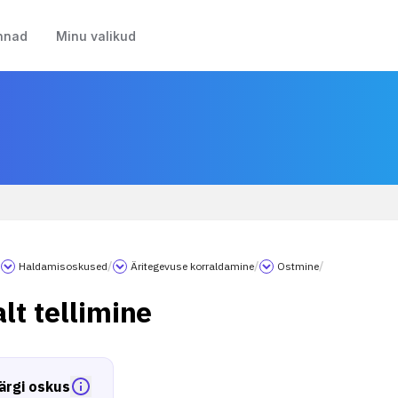
nnad
Minu valikud
/
Haldamisoskused
/
Äritegevuse korraldamine
/
Ostmine
/
lt tellimine
ärgi oskus