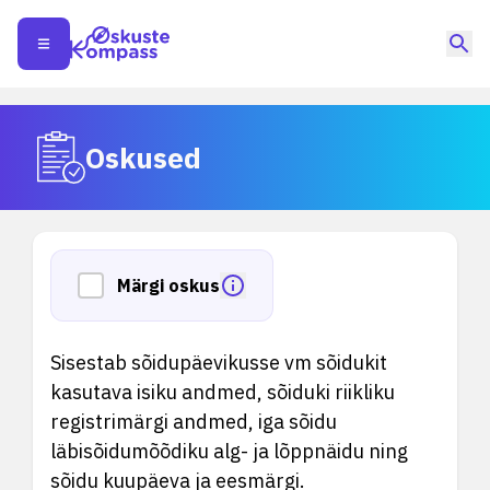
Oskused
Märgi oskus
Sisestab sõidupäevikusse vm sõidukit
kasutava isiku andmed, sõiduki riikliku
registrimärgi andmed, iga sõidu
läbisõidumõõdiku alg- ja lõppnäidu ning
sõidu kuupäeva ja eesmärgi.