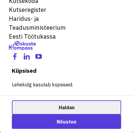
Kutsekoda
Kutseregister
Haridus- ja
Teadusministeerium
Eesti Töötukassa
Küpsised
Lehekülg kasutab küpsiseid.
Haldan
© 2026 Kõik õigused kaitstud. See veebileht kasutab küpsiseid.
Ametisoovitaja
Nõustun
Halda küpsiseid