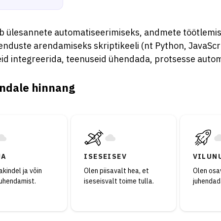
 ülesannete automatiseerimiseks, andmete töötlemis
nduste arendamiseks skriptikeeli (nt Python, JavaScri
id integreerida, teenuseid ühendada, protsesse autom
ndale hinnang
JA
ISESEISEV
VILUN
kindel ja võin
Olen piisavalt hea, et
Olen osav
juhendamist.
iseseisvalt toime tulla.
juhendad