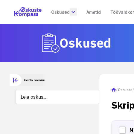
Oskused
Ametid
Töövaldko
Oskused
Peida menüü
/
Oskused
Skri
M