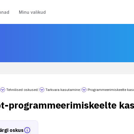
nnad
Minu valikud
/
Tehnilised oskused
/
Tarkvara kasutamine
/
Programmeerimiskeelte kas
pt-programmeerimiskeelte ka
ärgi oskus