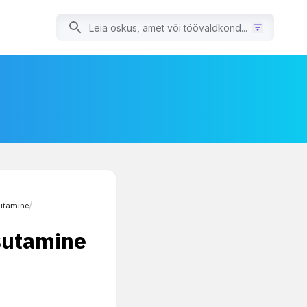
utamine
/
sutamine