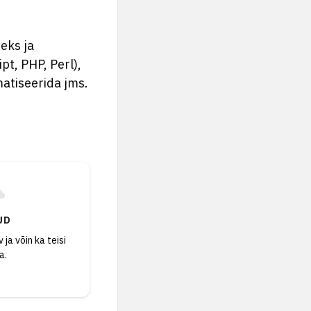
eks ja
pt, PHP, Perl),
atiseerida jms.
UD
 ja võin ka teisi
a.