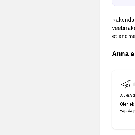
Rakendab
veebirake
et andme
Anna e
ALGA
Olen eba
vajada 