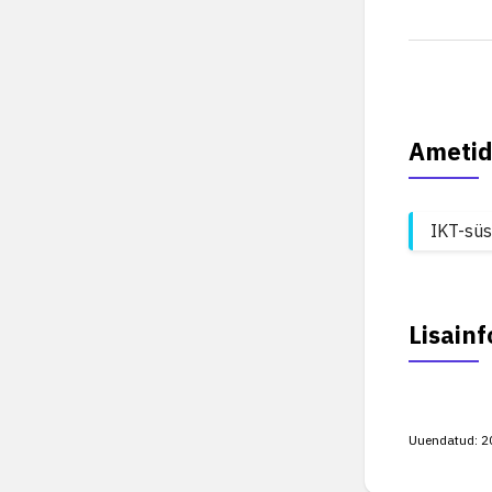
Ametid
IKT-süs
Lisainf
Uuendatud:
2