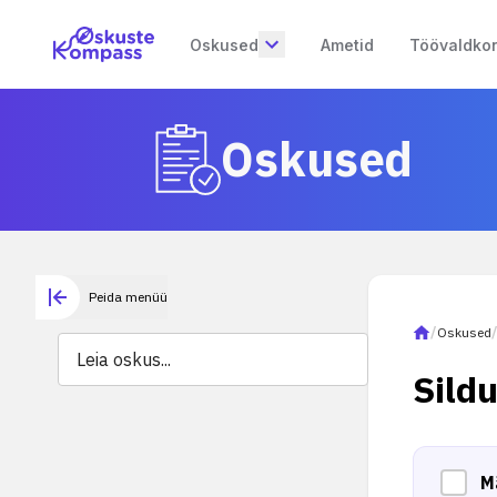
Oskused
Ametid
Töövaldko
Oskused
Peida menüü
/
Oskused
Sild
M