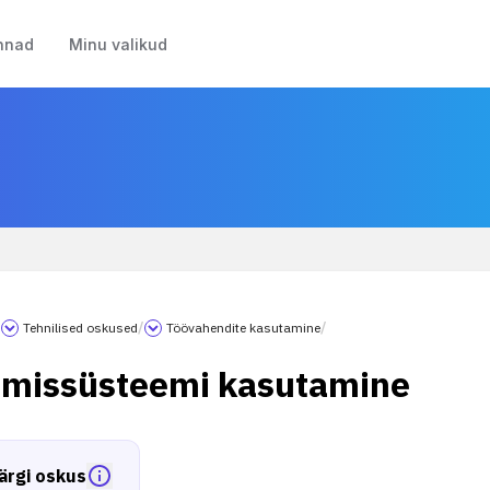
nnad
Minu valikud
/
Tehnilised oskused
/
Töövahendite kasutamine
/
umissüsteemi kasutamine
ärgi oskus