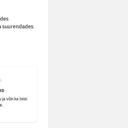
ades
 ja suurendades
UD
 ja võin ka teisi
a.