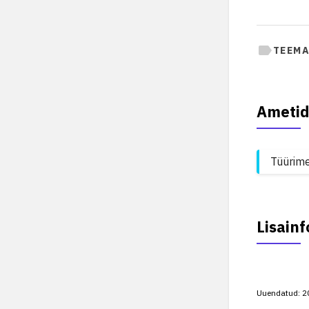
TEEMA
Ametid
Tüürim
Lisainf
Uuendatud:
2