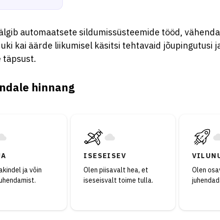
 jälgib automaatsete sildumissüsteemide tööd, vähend
ki kai äärde liikumisel käsitsi tehtavaid jõupingutusi
 täpsust.
ndale hinnang
JA
ISESEISEV
VILUN
kindel ja võin
Olen piisavalt hea, et
Olen osav
juhendamist.
iseseisvalt toime tulla.
juhendad