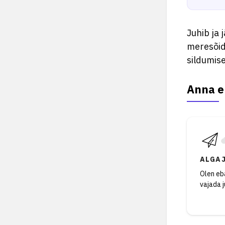
Juhib ja
meresõidu
sildumise
Anna e
ALGA
Olen eba
vajada 