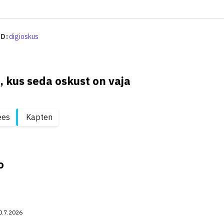
D:
digioskus
, kus seda oskust on vaja
ees
Kapten
o
0.7.2026