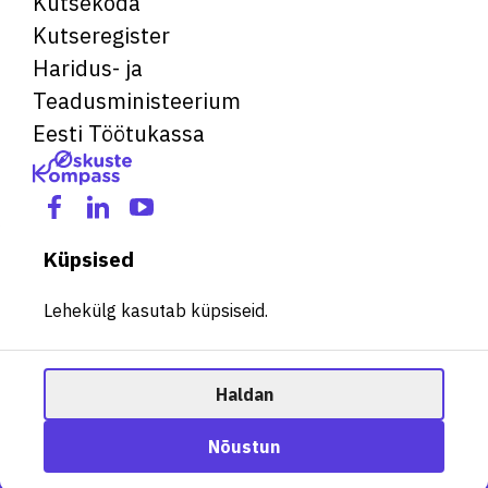
Kutsekoda
Kutseregister
Haridus- ja
Teadusministeerium
Eesti Töötukassa
Küpsised
Lehekülg kasutab küpsiseid.
Haldan
© 2026 Kõik õigused kaitstud. See veebileht kasutab küpsiseid.
Ametisoovitaja
Nõustun
Halda küpsiseid