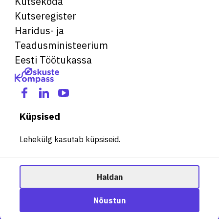
Kutsekoda
Kutseregister
Haridus- ja
Teadusministeerium
Eesti Töötukassa
Küpsised
Lehekülg kasutab küpsiseid.
Haldan
© 2026 Kõik õigused kaitstud. See veebileht kasutab küpsiseid.
Ametisoovitaja
Nõustun
Halda küpsiseid